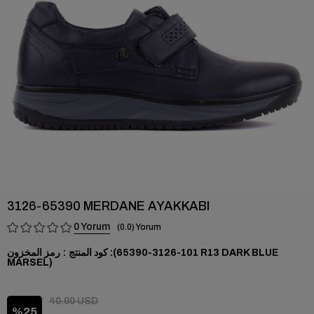
›
3126-65390 MERDANE AYAKKABI
0
0.0
رمز المخزون
(101-3126-65390 R13 DARK BLUE
MARSEL)
40.00 USD
25