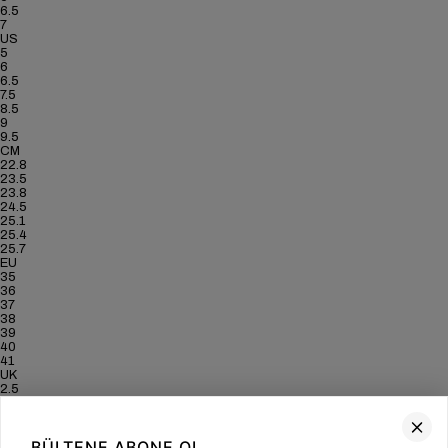
6.5
7
US
5
6
6.5
7.5
8.5
9
9.5
CM
22.8
23.5
23.8
24.5
25.1
25.4
25.7
EU
35
36
37
38
39
40
41
UK
2.5
3.5
4
5
BÜLTENE ABONE OL
6