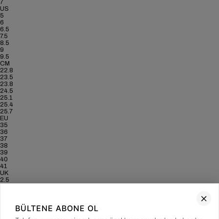
7
US
5
6
6.5
7.5
8.5
9
9.5
CM
22.8
23.5
23.8
24.5
25.1
25.4
25.7
EU
35
36
37
38
39
40
41
UK
2.5
3.5
4
5
BÜLTENE ABONE OL
6
6.5