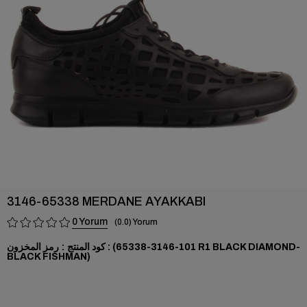
›
3146-65338 MERDANE AYAKKABI
0
0.0
(101-3146-65338 R1 BLACK DIAMOND-
رمز المخزون
BLACK FISHMAN)