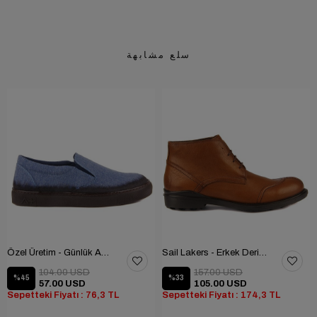
سلع مشابهة
Özel Üretim - Günlük Ayakkabı
Sail Lakers - Erkek Deri Bot
104.00 USD
157.00 USD
%45
%33
57.00 USD
105.00 USD
Sepetteki Fiyatı : 76,3 TL
Sepetteki Fiyatı : 174,3 TL