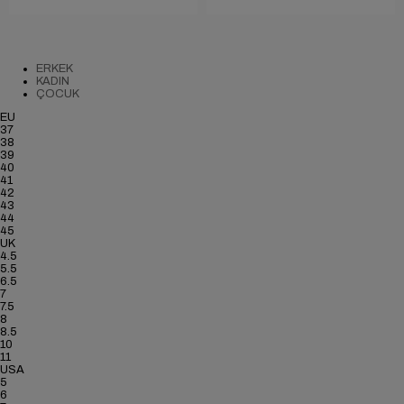
ERKEK
KADIN
ÇOCUK
EU
37
38
39
40
41
42
43
44
45
UK
4.5
5.5
6.5
7
7.5
8
8.5
10
11
USA
5
6