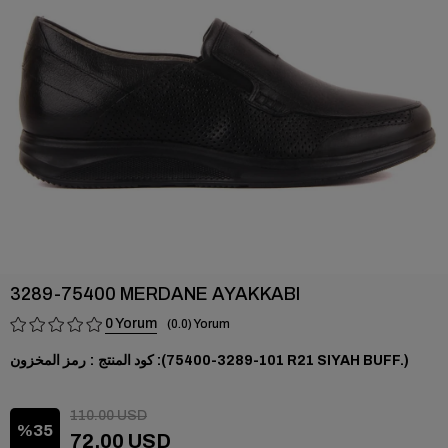
›
3289-75400 MERDANE AYAKKABI
0
0.0
(101-3289-75400 R21 SIYAH BUFF.)
رمز المخزون
110.00 USD
35
72.00 USD