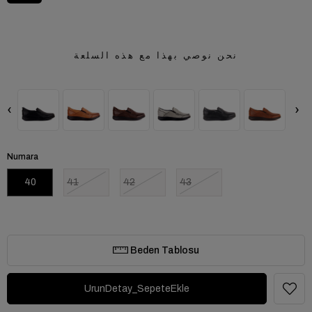
نحن نوصي بهذا مع هذه السلعة
‹
›
Numara
40
41
42
43
Beden Tablosu