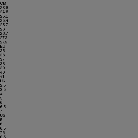
CM
23.8
24.5
25.1
25.4
25.7
26
26.7
27.3
27.9
EU
35
36
37
38
39
40
41
UK
2.5
3.5
4
5
6
6.5
7
US
5
6
6.5
7.5
8.5