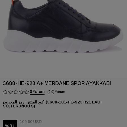
›
3688-HE-923 A+ MERDANE SPOR AYAKKABI
0
0.0
(101-3688-HE-923 R21 LACI
رمز المخزون
SC.TURUNCU S)
109.00 USD
31