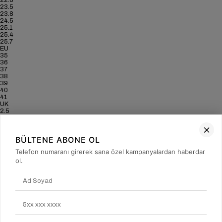
23.5
23.8
24.5
25.1
25.4
25.7
EU
35
36
37
38
39
40
41
UK
2.5
3.5
4
5
BÜLTENE ABONE OL
6
6.5
Telefon numaranı girerek sana özel kampanyalardan haberdar
7
US
ol.
5
6
6.5
7.5
8.5
9
9.5
CM
22.8