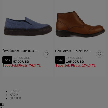
Özel Üretim - Günlük Ayakkabı
Sail Lakers - Erkek Deri Bot
104.00 USD
157.00 USD
%45
%33
57.00 USD
105.00 USD
Sepetteki Fiyatı : 76,3 TL
Sepetteki Fiyatı : 174,3 TL
ERKEK
KADIN
ÇOCUK
EU
37