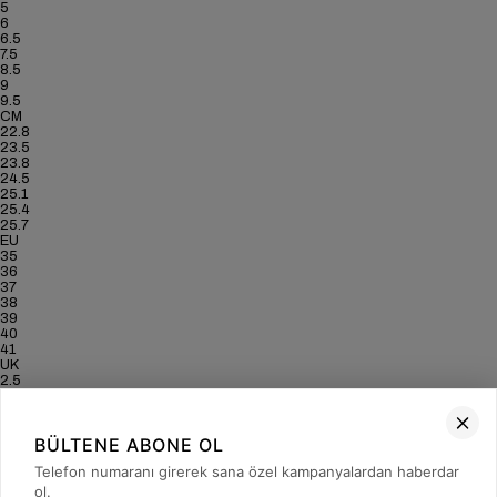
5
6
6.5
7.5
8.5
9
9.5
CM
22.8
23.5
23.8
24.5
25.1
25.4
25.7
EU
35
36
37
38
39
40
41
UK
2.5
3.5
4
5
BÜLTENE ABONE OL
6
6.5
Telefon numaranı girerek sana özel kampanyalardan haberdar
7
US
ol.