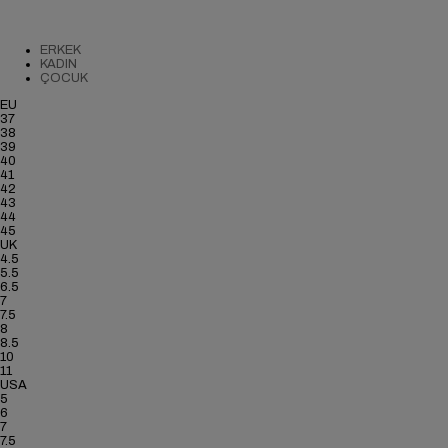
ERKEK
KADIN
ÇOCUK
EU
37
38
39
40
41
42
43
44
45
UK
4.5
5.5
6.5
7
7.5
8
8.5
10
11
USA
5
6
7
7.5