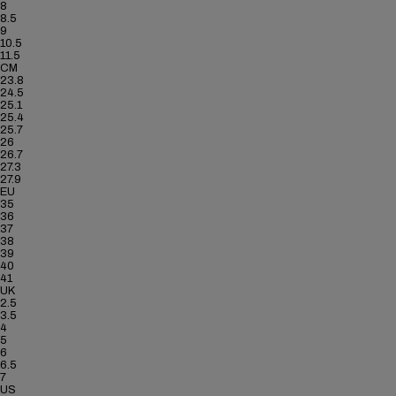
8
8.5
9
10.5
11.5
CM
23.8
24.5
25.1
25.4
25.7
26
26.7
27.3
27.9
EU
35
36
37
38
39
40
41
UK
2.5
3.5
4
5
6
6.5
7
US