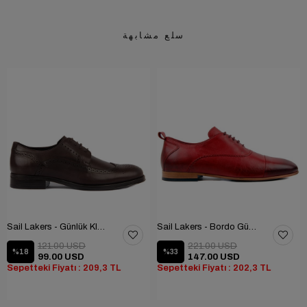
سلع مشابهة
Sail Lakers - Günlük Klasik Ayakkabı
Sail Lakers - Bordo Günlük Ayakkabı
121.00 USD
221.00 USD
%18
%33
99.00 USD
147.00 USD
Sepetteki Fiyatı : 209,3 TL
Sepetteki Fiyatı : 202,3 TL