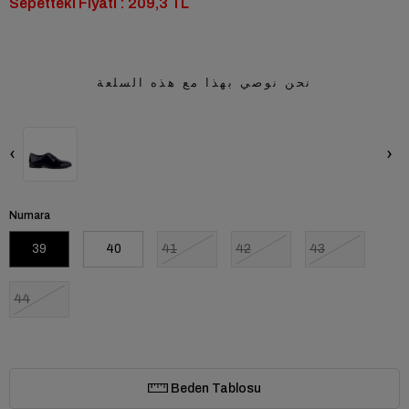
Sepetteki Fiyatı : 209,3 TL
نحن نوصي بهذا مع هذه السلعة
‹
›
Numara
39
40
41
42
43
44
Beden Tablosu