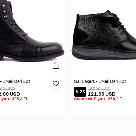
40
41
42
43
44
45
 - Erkek Deri Bot
Sail Lakers - Erkek Deri Bot
.00 USD
157.00 USD
%23
2.00 USD
121.00 USD
iyatı : 335,3 TL
Sepetteki Fiyatı : 279,3 TL