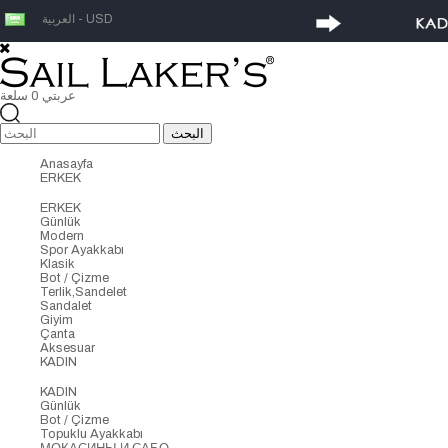
العربية - USD
عربتي
0
سلعة
Anasayfa
ERKEK
ERKEK
Günlük
Modern
Spor Ayakkabı
Klasik
Bot / Çizme
Terlik,Sandelet
Sandalet
Giyim
Çanta
Aksesuar
KADIN
KADIN
Günlük
Bot / Çizme
Topuklu Ayakkabı