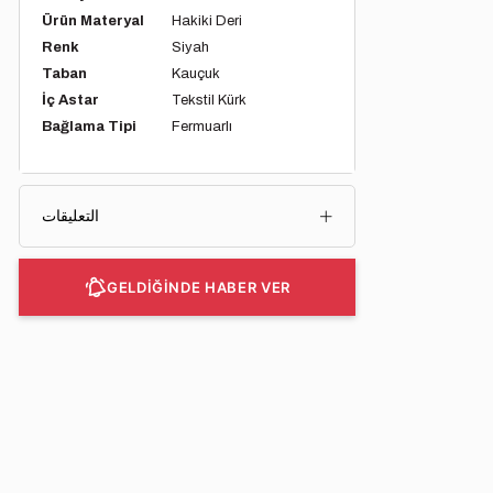
Ürün Materyal
Hakiki Deri
Renk
Siyah
Taban
Kauçuk
İç Astar
Tekstil Kürk
Bağlama Tipi
Fermuarlı
التعليقات
GELDİĞİNDE HABER VER