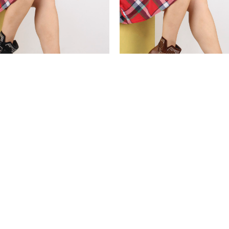
36
37
38
39
40
2
Sail Lakers - Siyah Kadın Deri Bot
Sail Lakers - Taba Kadın Deri Bo
8.00 USD
168.00 USD
%28
1.00 USD
121.00 USD
Fiyatı : 328,3 TL
Sepetteki Fiyatı : 328,3 TL