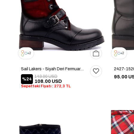
36
37
38
39
40
2
2
Sail Lakers - Siyah Deri Fermuarlı Kadın Bot
2427-152
143.00 USD
95.00 U
%24
108.00 USD
Sepetteki Fiyatı : 272,3 TL