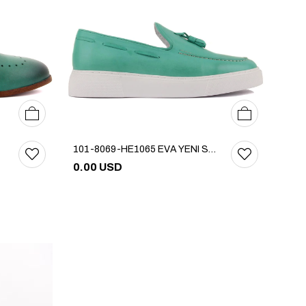
36
37
38
39
40
37
38
39
40
41
42
101-8069-HE1065 EVA YENI SEZON AYK
0.00 USD