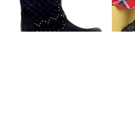
37
2
3079-72451 ZENNE BOT
86.00 USD
16
%36
%28
55.00 USD
12
Sepetteki Fiyatı : 279,3 TL
Sepetteki 