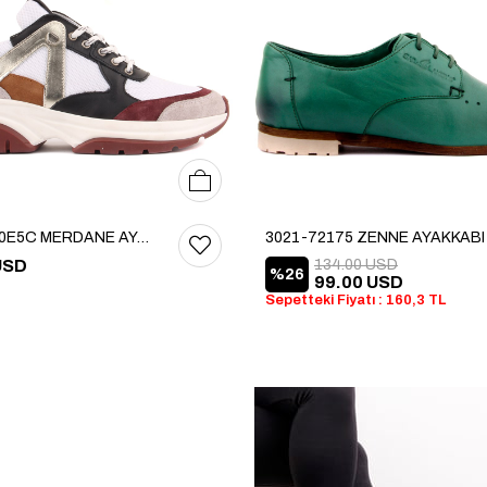
40
41
390-70400E5C MERDANE AYAKKABI
3021-72175 ZENNE AYAKKABI
USD
134.00 USD
%26
99.00 USD
Sepetteki Fiyatı : 160,3 TL