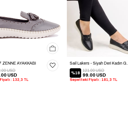
36
37
38
39
40
7 ZENNE AYAKKABI
Sail Lakers - Siyah Deri 
2.00 USD
121.00 USD
%18
.00 USD
99.00 USD
Fiyatı : 132,3 TL
Sepetteki Fiyatı : 181,3 TL