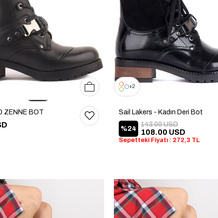
36
37
38
39
40
2
0 ZENNE BOT
Sail Lakers - Kadın Deri Bot
SD
143.00 USD
%24
108.00 USD
Sepetteki Fiyatı : 272,3 TL