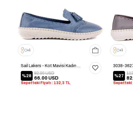
36
37
38
39
40
1
1
Sail Lakers - Kot Mavisi Kadın Günlük Ayakkabı
3038-362
92.00 USD
11
%28
%27
66.00 USD
82
Sepetteki Fiyatı : 132,3 TL
Sepetteki 