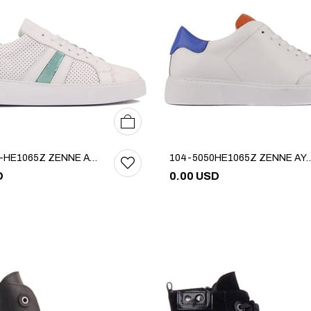
36
37
38
39
40
104-5046-HE1065Z ZENNE AYAKKABI
104-5050HE1065Z ZEN
D
0.00 USD