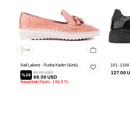
36
37
38
39
40
1
Sail Lakers - Pudra Kadın Günlük Ayakkabı
92.00 USD
127.00 
%28
66.00 USD
Sepetteki Fiyatı : 132,3 TL