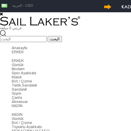
العربية - USD
عربتي
0
سلعة
Anasayfa
ERKEK
ERKEK
Günlük
Modern
Spor Ayakkabı
Klasik
Bot / Çizme
Terlik,Sandelet
Sandalet
Giyim
Çanta
Aksesuar
KADIN
KADIN
Günlük
Bot / Çizme
Topuklu Ayakkabı