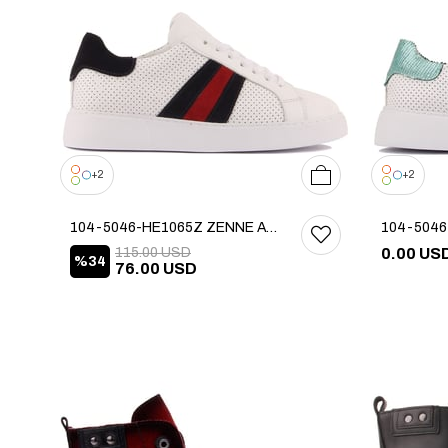
36
37
38
39
40
2
2
104-5046-HE1065Z ZENNE AYAKKABI
115.00 USD
0.00 US
%34
76.00 USD