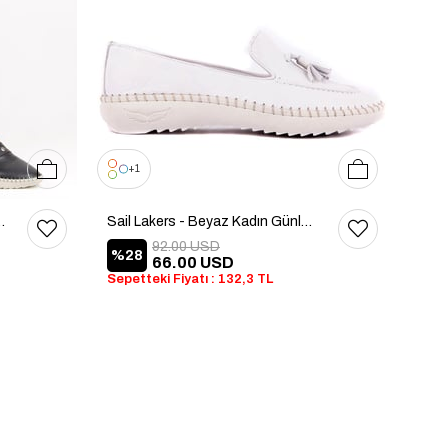
36
37
38
39
40
36
37
38
39
40
1
Kadın Günlük Ayakkabı
Sail Lakers - Beyaz Kadın Günlük Ayakkabı
92.00 USD
%28
66.00 USD
Sepetteki Fiyatı : 132,3 TL