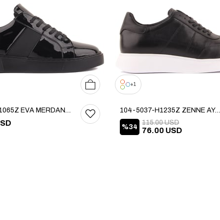
36
37
38
39
40
1
101-11001065Z EVA MERDANE AYAKKABI
104-5037-H1235Z ZENNE AYAKK
USD
115.00 USD
%34
76.00 USD