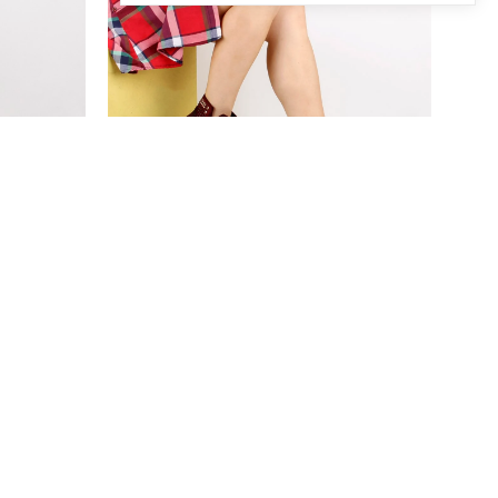
36
37
38
39
40
36
37
38
39
40
2
t
Sail Lakers - Bordo Kadın Deri Bot
168.00 USD
%28
121.00 USD
Sepetteki Fiyatı : 328,3 TL