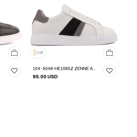
36
37
38
39
40
36
37
38
39
40
2
ABI
104-5046-HE1065Z ZENNE AYAKKABI
95.00 USD