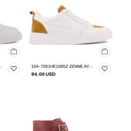
38
39
36
37
38
39
40
NE AYAKKABI
104-7051HE1065Z ZENNE AYAKKABI
94.00 USD