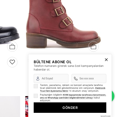
36
37
38
39
40
36
37
38
39
40
2925-62373 ZENNE BOT
BÜLTENE ABONE OL
Telefon numaranı girerek sana özel kampanyalardan
0.00 USD
haberdar ol.
Tanıtım, pazarlama, reklam ve benzeri amaçlarla tarafıma
ticari elektronik ileti gönderilmesine izin veriyorum.
Elektronik
'ni okudum onay veriyorum.
Ticari İleti Aydınlatma Metni
Paylaştığım bilgilerin
KVKK kapsamında tarafınızca korunmasını,
kabul
sms ve WhatsApp üzerinden bilgilendirmeleri almayı
ediyorum.
GÖNDER