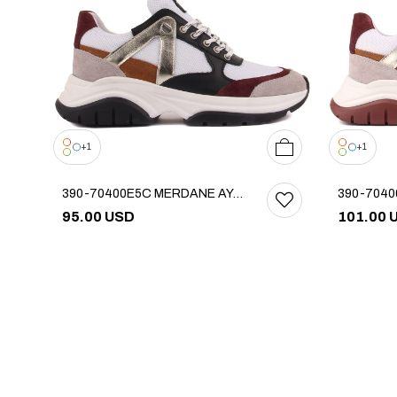
37
38
39
40
41
42
1
1
390-70400E5C MERDANE AYAKKABI
95.00 USD
101.00 