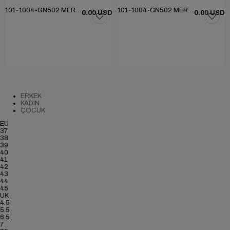
101-1004-GN502 MERDANE KLASİK AYAKKABI
101-1004-GN502 MERDANE KLASİK AYAKKABI
0.00 USD
0.00 USD
ERKEK
KADIN
ÇOCUK
EU
37
38
39
40
41
42
43
44
45
UK
4.5
5.5
6.5
7