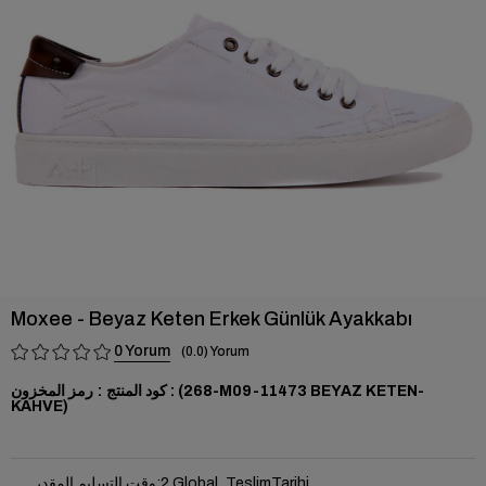
›
Moxee - Beyaz Keten Erkek Günlük Ayakkabı
0
0.0
(268-M09-11473 BEYAZ KETEN-
رمز المخزون
KAHVE)
2 Global_TeslimTarihi
:
وقت التسليم المقدر