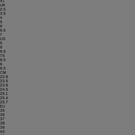
41
UK
2.5
3.5
4
5
6
6.5
7
US
5
6
6.5
7.5
8.5
9
9.5
CM
22.8
23.5
23.8
24.5
25.1
25.4
25.7
EU
35
36
37
38
39
40