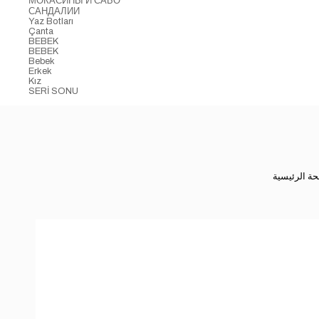
МОКАСИНЫ И САБО
САНДАЛИИ
Yaz Botları
Çanta
BEBEK
BEBEK
Bebek
Erkek
Kız
SERİ SONU
ة الرئيسية