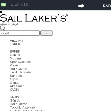
العربية - USD
عربتي
0
سلعة
Anasayfa
ERKEK
ERKEK
Günlük
Modern
Spor Ayakkabı
Klasik
Bot / Çizme
Terlik,Sandelet
Sandalet
Giyim
Çanta
Aksesuar
KADIN
KADIN
Günlük
Bot / Çizme
Topuklu Ayakkabı