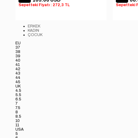
Sepetteki Fiyatı : 272,3 TL
Sepetteki F
ERKEK
KADIN
ÇOCUK
EU
37
38
39
40
41
42
43
44
45
UK
4.5
5.5
6.5
7
7.5
8
8.5
10
11
USA
5