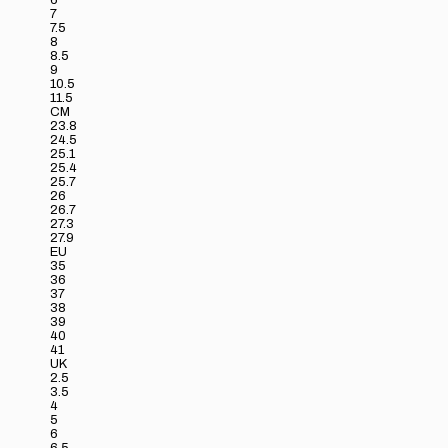
6
7
7.5
8
8.5
9
10.5
11.5
CM
23.8
24.5
25.1
25.4
25.7
26
26.7
27.3
27.9
EU
35
36
37
38
39
40
41
UK
2.5
3.5
4
5
6