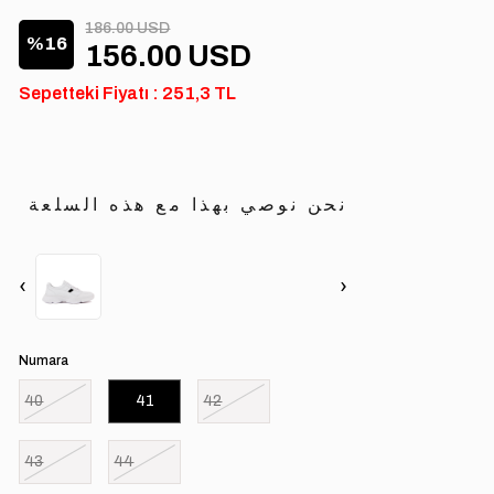
186.00 USD
16
156.00 USD
Sepetteki Fiyatı : 251,3 TL
نحن نوصي بهذا مع هذه السلعة
‹
›
Numara
40
41
42
43
44