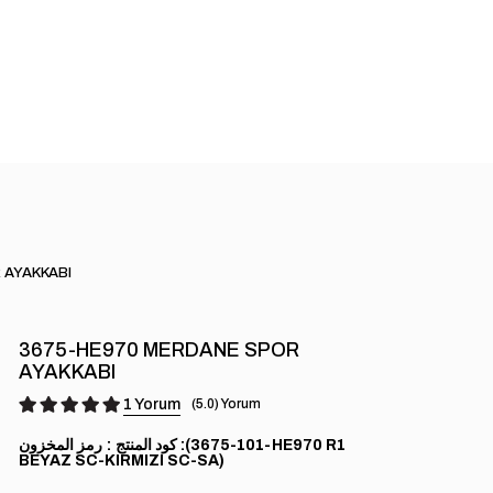
 AYAKKABI
3675-HE970 MERDANE SPOR
AYAKKABI
1
5.0
(101-3675-HE970 R1
رمز المخزون
BEYAZ SC-KIRMIZI SC-SA)