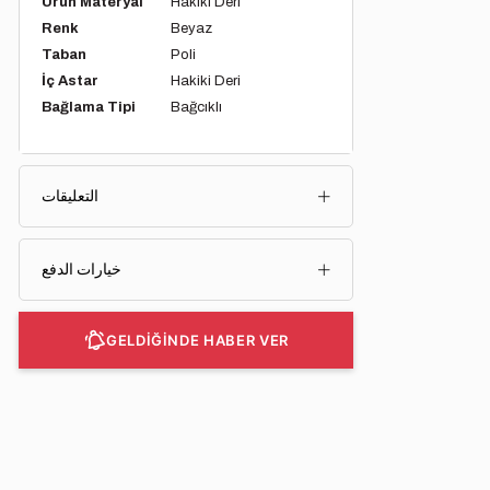
Ürün Materyal
Hakiki Deri
Renk
Beyaz
Taban
Poli
İç Astar
Hakiki Deri
Bağlama Tipi
Bağcıklı
التعليقات
خيارات الدفع
GELDİĞİNDE HABER VER