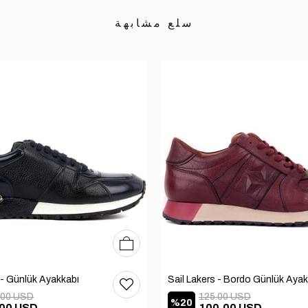
سلع مشابهة
39
40
41
42
43
44
45
 - Günlük Ayakkabı
.00 USD
125.00 USD
%20
.00 USD
100.00 USD