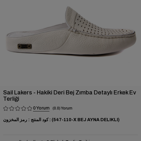
›
Sail Lakers - Hakiki Deri Bej Zımba Detaylı Erkek Ev
Terliği
0
0.0
(110-547-X BEJ AYNA DELIKLI)
رمز المخزون