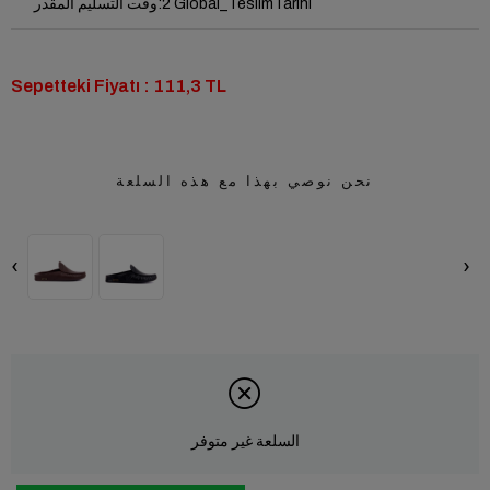
2 Global_TeslimTarihi
:
وقت التسليم المقدر
Sepetteki Fiyatı : 111,3 TL
نحن نوصي بهذا مع هذه السلعة
‹
›
السلعة غير متوفر