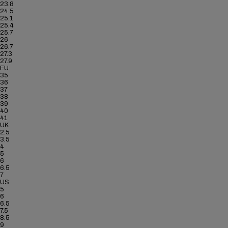
23.8
24.5
25.1
25.4
25.7
26
26.7
27.3
27.9
EU
35
36
37
38
39
40
41
UK
2.5
3.5
4
5
6
6.5
7
US
5
6
6.5
7.5
8.5
9