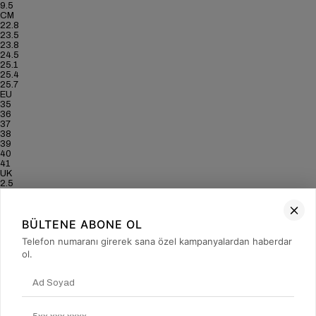
9.5
CM
22.8
23.5
23.8
24.5
25.1
25.4
25.7
EU
35
36
37
38
39
40
41
UK
2.5
3.5
4
5
BÜLTENE ABONE OL
6
6.5
Telefon numaranı girerek sana özel kampanyalardan haberdar
7
US
ol.
5
6
6.5
7.5
8.5
9