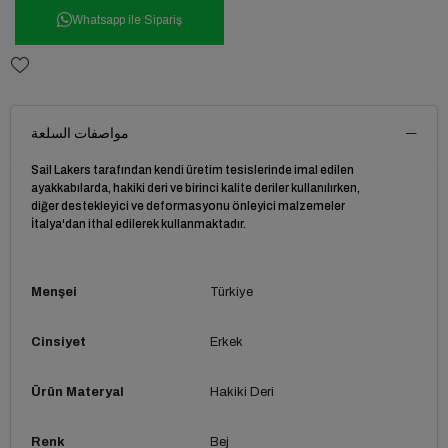
Whatsapp ile Sipariş
مواصفات السلعة
Sail Lakers tarafından kendi üretim tesislerinde imal edilen
ayakkabılarda, hakiki deri ve birinci kalite deriler kullanılırken,
diğer destekleyici ve deformasyonu önleyici malzemeler
İtalya'dan ithal edilerek kullanmaktadır.
Menşei
Türkiye
Cinsiyet
Erkek
Ürün Materyal
Hakiki Deri
Renk
Bej