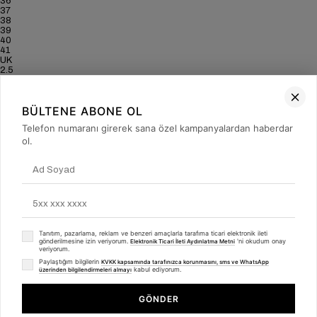
36
37
38
39
40
41
UK
2.5
3.5
4
5
BÜLTENE ABONE OL
6
6.5
Telefon numaranı girerek sana özel kampanyalardan haberdar
7
US
ol.
5
6
6.5
7.5
8.5
9
9.5
CM
22.8
Tanıtım, pazarlama, reklam ve benzeri amaçlarla tarafıma ticari elektronik ileti
23.5
gönderilmesine izin veriyorum.
'ni okudum onay
Elektronik Ticari İleti Aydınlatma Metni
23.8
veriyorum.
24.5
Paylaştığım bilgilerin
KVKK kapsamında tarafınızca korunmasını, sms ve WhatsApp
25.1
kabul ediyorum.
üzerinden bilgilendirmeleri almayı
25.4
25.7
GÖNDER
التسجيل في القائمة البريدية