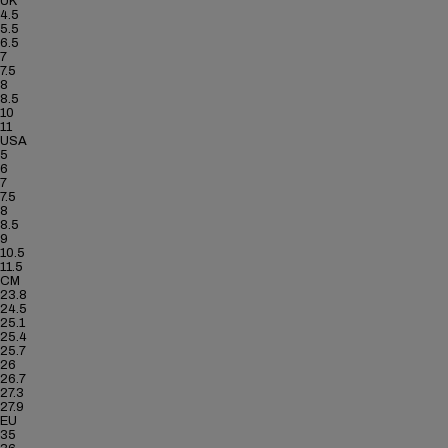
UK
4.5
5.5
6.5
7
7.5
8
8.5
10
11
USA
5
6
7
7.5
8
8.5
9
10.5
11.5
CM
23.8
24.5
25.1
25.4
25.7
26
26.7
27.3
27.9
EU
35