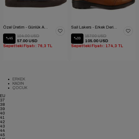
Özel Üretim - Günlük Ayakkabı
Sail Lakers - Erkek Deri Bot
104.00 USD
157.00 USD
%45
%33
57.00 USD
105.00 USD
Sepetteki Fiyatı : 76,3 TL
Sepetteki Fiyatı : 174,3 TL
ERKEK
KADIN
ÇOCUK
EU
37
38
39
40
41
42
43
44
45