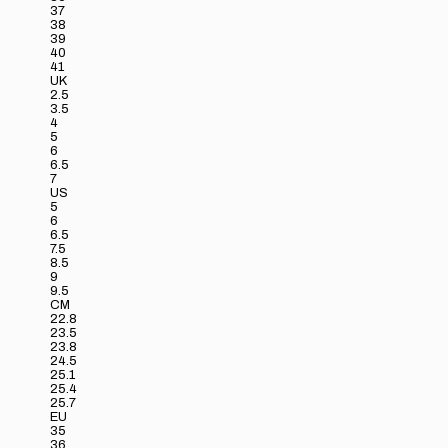
37
38
39
40
41
UK
2.5
3.5
4
5
6
6.5
7
US
5
6
6.5
7.5
8.5
9
9.5
CM
22.8
23.5
23.8
24.5
25.1
25.4
25.7
EU
35
36