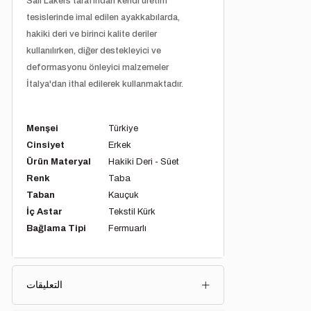
Sail Lakers tarafından kendi üretim
tesislerinde imal edilen ayakkabılarda,
hakiki deri ve birinci kalite deriler
kullanılırken, diğer destekleyici ve
deformasyonu önleyici malzemeler
İtalya'dan ithal edilerek kullanmaktadır.
Menşei
Türkiye
Cinsiyet
Erkek
Ürün Materyal
Hakiki Deri - Süet
Renk
Taba
Taban
Kauçuk
İç Astar
Tekstil Kürk
Bağlama Tipi
Fermuarlı
التعليقات