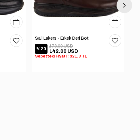
40
41
42
43
44
45
40
41
42
43
44
45
Sail Lakers - Erkek Deri Bot
Sai
178.00 USD
%20
%
142.00 USD
Sepetteki Fiyatı : 321,3 TL
Sep