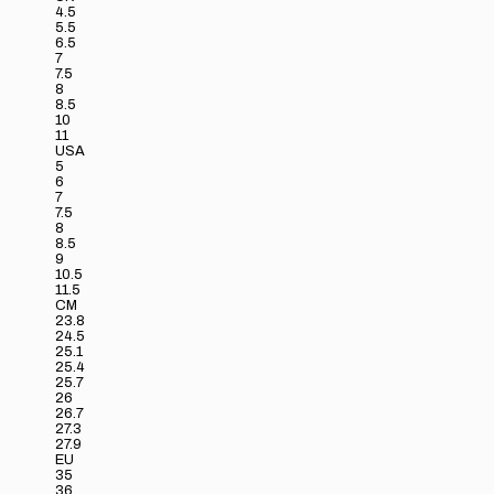
4.5
5.5
6.5
7
7.5
8
8.5
10
11
USA
5
6
7
7.5
8
8.5
9
10.5
11.5
CM
23.8
24.5
25.1
25.4
25.7
26
26.7
27.3
27.9
EU
35
36