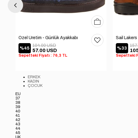
41
42
43
44
40
41
42
43
44
Özel Üretim - Günlük Ayakkabı
Sail Lakers
104.00 USD
157
%45
%33
57.00 USD
10
Sepetteki Fiyatı : 76,3 TL
Sepetteki F
ERKEK
KADIN
ÇOCUK
EU
37
38
39
40
41
42
43
44
45
UK