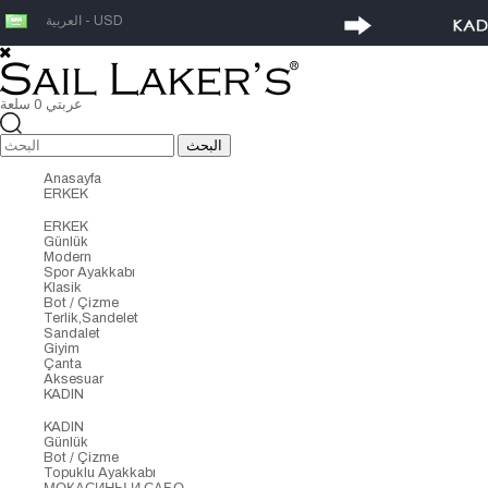
العربية - USD
عربتي
0
سلعة
Anasayfa
ERKEK
ERKEK
Günlük
Modern
Spor Ayakkabı
Klasik
Bot / Çizme
Terlik,Sandelet
Sandalet
Giyim
Çanta
Aksesuar
KADIN
KADIN
Günlük
Bot / Çizme
Topuklu Ayakkabı