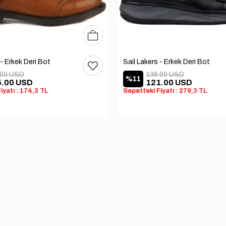
40
41
42
 - Erkek Deri Bot
Sail Lakers - Erkek Deri Bot
.00 USD
136.00 USD
%11
5.00 USD
121.00 USD
iyatı : 174,3 TL
Sepetteki Fiyatı : 279,3 TL