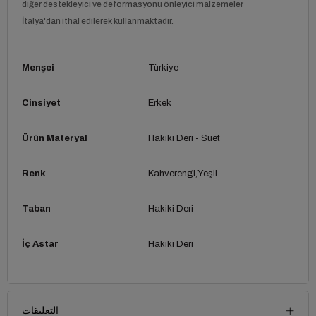
diğer destekleyici ve deformasyonu önleyici malzemeler
İtalya'dan ithal edilerek kullanmaktadır.
Menşei
Türkiye
Cinsiyet
Erkek
Ürün Materyal
Hakiki Deri - Süet
Renk
Kahverengi
Yeşil
Taban
Hakiki Deri
İç Astar
Hakiki Deri
التعليقات