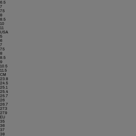
6.5
7
7.5
8
8.5
10
11
USA
5
6
7
7.5
8
8.5
9
10.5
11.5
CM
23.8
24.5
25.1
25.4
25.7
26
26.7
27.3
27.9
EU
35
36
37
38