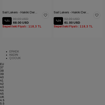
Sail Lakers - Hakiki Deri Ev Terliği
Sail Lakers - Hakiki Deri Ev Terliği
99.00 USD
92.00 USD
%31
%34
68.00 USD
61.00 USD
Sepetteki Fiyatı : 118,3 TL
Sepetteki Fiyatı : 118,3 TL
ERKEK
KADIN
ÇOCUK
EU
37
38
39
40
41
42
43
44
45
UK
4.5
5.5