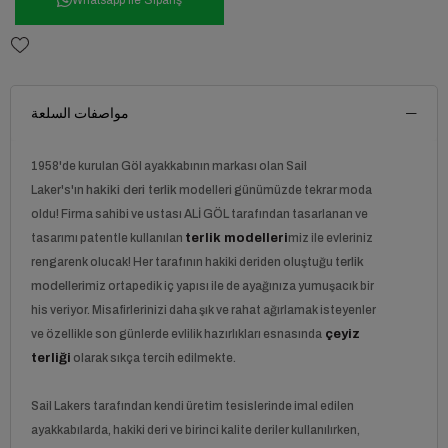
مواصفات السلعة
1958'de kurulan
Göl ayakkabı
nın markası olan Sail
Laker's'ın
hakiki deri terlik
modelleri günümüzde tekrar moda
oldu! Firma sahibi ve ustası ALİ GÖL tarafından tasarlanan ve
tasarımı patentle kullanılan
terlik
modelleri
miz ile evleriniz
rengarenk olucak! Her tarafının hakiki deriden oluştuğu
terlik
modelleri
miz ortapedik iç yapısı ile de ayağınıza yumuşacık bir
his veriyor. Misafirlerinizi daha şık ve rahat ağırlamak isteyenler
ve özellikle son günlerde evlilik hazırlıkları esnasında
çeyiz
terliği
olarak sıkça tercih edilmekte.
Sail Lakers tarafından kendi üretim tesislerinde imal edilen
ayakkabılarda, hakiki deri ve birinci kalite deriler kullanılırken,