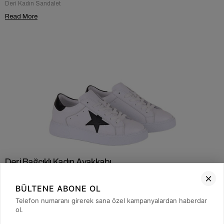
Deri Kadın Sandalet
Read More
Deri Bağcıklı Kadın Ayakkabı
May 13, 2026
BÜLTENE ABONE OL
Şıklık ve rahatlık ayakkabı seçiminde önemli detaylar arasında yer alabilir.
Telefon numaranı girerek sana özel kampanyalardan haberdar
Bağcıklı deri modeller günlük kullanımda konfor sağlarken modern
görünümü de destekleyebilir. Farklı kombinlerle uyum sağlayabilen
ol.
tasarımlar hem klasik hem günlük stil için tercih edilebilir. Kaliteli materyal
yapısı uzun süreli kullanım avantajı sunarken sade detaylar güçlü bir