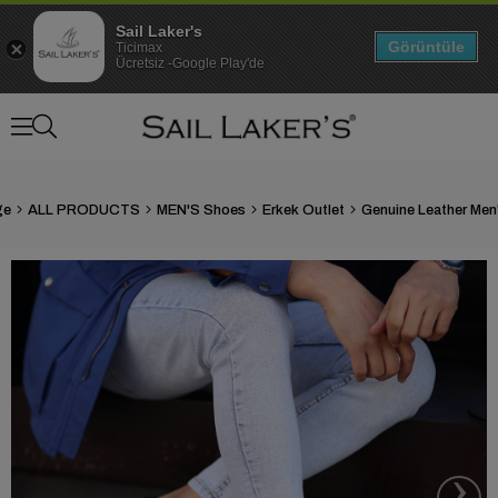
Sail Laker's
Görüntüle
Ticimax
Ücretsiz -Google Play'de
ge
ALL PRODUCTS
MEN'S Shoes
Erkek Outlet
›