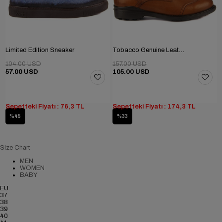
Limited Edition Sneaker
Tobacco Genuine Leather Men's Boots
104.00 USD
157.00 USD
57.00 USD
105.00 USD
Sepetteki Fiyatı : 76,3 TL
Sepetteki Fiyatı : 174,3 TL
%45
%33
Size Chart
MEN
WOMEN
BABY
EU
37
38
39
40