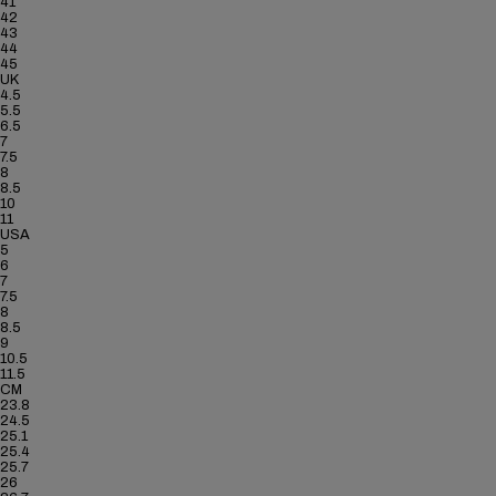
41
42
43
44
45
UK
4.5
5.5
6.5
7
7.5
8
8.5
10
11
USA
5
6
7
7.5
8
8.5
9
10.5
11.5
CM
23.8
24.5
25.1
25.4
25.7
26