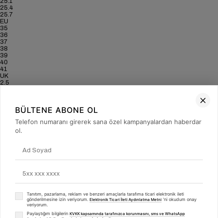
25.1
25.4
25.7
EU
35
36
37
38
39
40
41
UK
2.5
3.5
4
5
BÜLTENE ABONE OL
6
6.5
Telefon numaranı girerek sana özel kampanyalardan haberdar
7
ol.
US
5
6
6.5
7.5
8.5
9
9.5
CM
22.8
Tanıtım, pazarlama, reklam ve benzeri amaçlarla tarafıma ticari elektronik ileti
23.5
gönderilmesine izin veriyorum.
'ni okudum onay
Elektronik Ticari İleti Aydınlatma Metni
23.8
veriyorum.
24.5
Paylaştığım bilgilerin
KVKK kapsamında tarafınızca korunmasını, sms ve WhatsApp