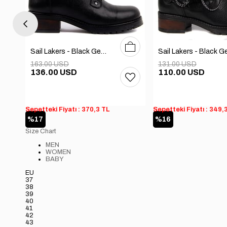
6
37
38
39
40
36
37
38
39
40
Sail Lakers - Black Genuine Leather Women's Boots
163.00 USD
131.00 USD
136.00 USD
110.00 USD
Sepetteki Fiyatı : 370,3 TL
Sepetteki Fiyatı : 349,
%17
%16
Size Chart
MEN
WOMEN
BABY
EU
37
38
39
40
41
42
43