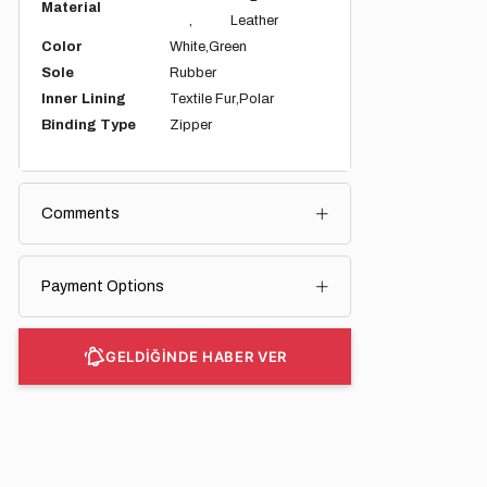
Material
Leather
Color
White
Green
Sole
Rubber
Inner Lining
Textile Fur
Polar
Binding Type
Zipper
Comments
Payment Options
GELDİĞİNDE HABER VER