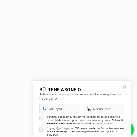
BÜLTENE ABONE OL
Telefon numaranı girerek sana özel kampanyalardan
haberdar ol.
Tanıtım, pazarlama, reklam ve benzeri amaçlarla tarafıma
ticari elektronik ileti gönderilmesine izin veriyorum.
Elektronik
'ni okudum onay veriyorum.
Ticari İleti Aydınlatma Metni
Paylaştığım bilgilerin
KVKK kapsamında tarafınızca korunmasını,
kabul
sms ve WhatsApp üzerinden bilgilendirmeleri almayı
ediyorum.