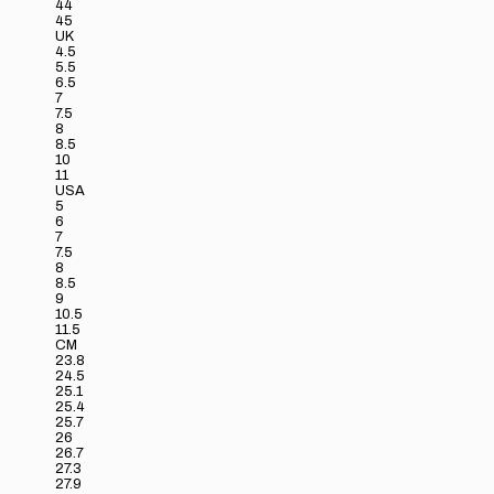
44
45
UK
4.5
5.5
6.5
7
7.5
8
8.5
10
11
USA
5
6
7
7.5
8
8.5
9
10.5
11.5
CM
23.8
24.5
25.1
25.4
25.7
26
26.7
27.3
27.9