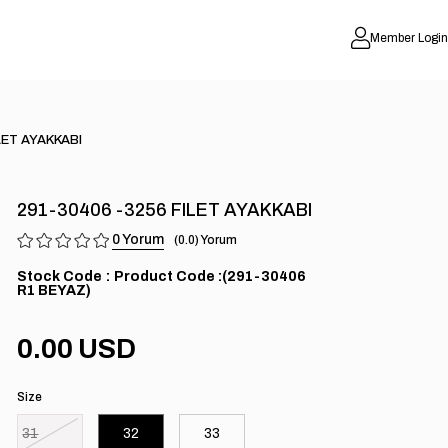
Member Login
LET AYAKKABI
291-30406 -3256 FILET AYAKKABI
0
0.0
Stock Code
(291-30406
R1 BEYAZ)
0.00 USD
Size
31
32
33