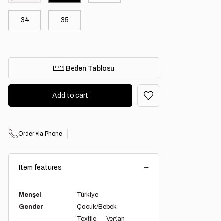
34
35
Beden Tablosu
Order via Phone
Item features
Menşei
Türkiye
Gender
Çocuk/Bebek
Textile
Vegan