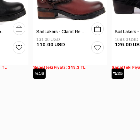
36
37
38
39
40
36
37
38
39
40
Sail Lakers - Black Genuine Leather Zippered Women's Boots
Sail Lakers - Claret Red Genuine Leather Zippered Women's Boots
131.00 USD
168.00 USD
110.00 USD
126.00 U
3 TL
Sepetteki Fiyatı : 349,3 TL
Sepetteki Fiya
%16
%25