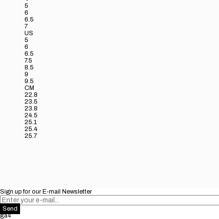
5
6
6.5
7
US
5
6
6.5
7.5
8.5
9
9.5
CM
22.8
23.5
23.8
24.5
25.1
25.4
25.7
Sign up for our E-mail Newsletter
Send
ga4