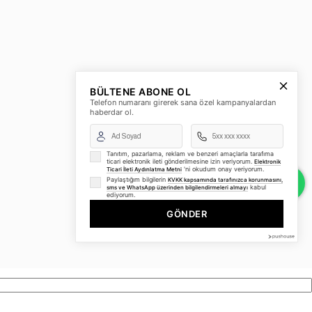
BÜLTENE ABONE OL
Telefon numaranı girerek sana özel kampanyalardan
haberdar ol.
Tanıtım, pazarlama, reklam ve benzeri amaçlarla tarafıma
ticari elektronik ileti gönderilmesine izin veriyorum.
Elektronik
'ni okudum onay veriyorum.
Ticari İleti Aydınlatma Metni
Paylaştığım bilgilerin
KVKK kapsamında tarafınızca korunmasını,
kabul
sms ve WhatsApp üzerinden bilgilendirmeleri almayı
ediyorum.
GÖNDER