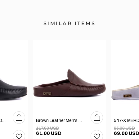
SIMILAR ITEMS
40
41
42
43
44
45
46
40
41
42
43
44
45
46
Black Leather Men's Outdoor Slippers
Brown Leather Men's Home Slippers
117.00 USD
95.00 USD
61.00 USD
69.00 US