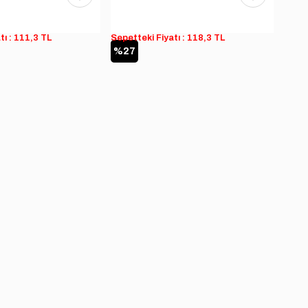
tı : 111,3 TL
Sepetteki Fiyatı : 118,3 TL
Sepet
%27
%2