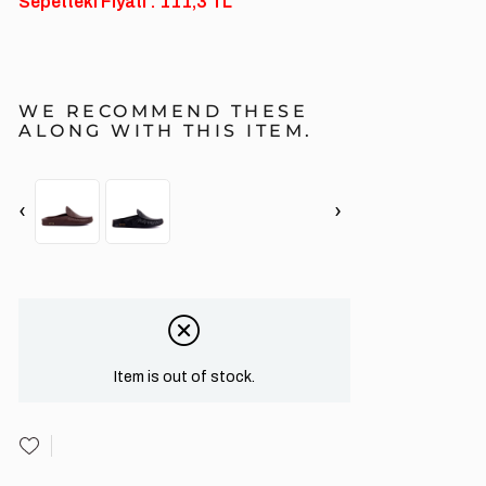
Sepetteki Fiyatı : 111,3 TL
WE RECOMMEND THESE
ALONG WITH THIS ITEM.
‹
›
Item is out of stock.