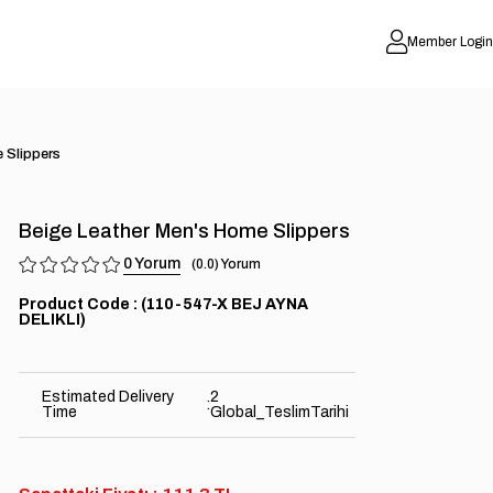
Member Login
 Slippers
Beige Leather Men's Home Slippers
0
0.0
(110-547-X BEJ AYNA
DELIKLI)
Estimated Delivery
2
:
Time
Global_TeslimTarihi