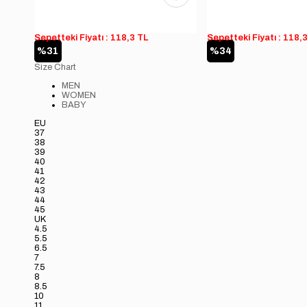
Sepetteki Fiyatı : 118,3 TL
Sepetteki Fiyatı : 118,
%31
%34
Size Chart
MEN
WOMEN
BABY
EU
37
38
39
40
41
42
43
44
45
UK
4.5
5.5
6.5
7
7.5
8
8.5
10
11