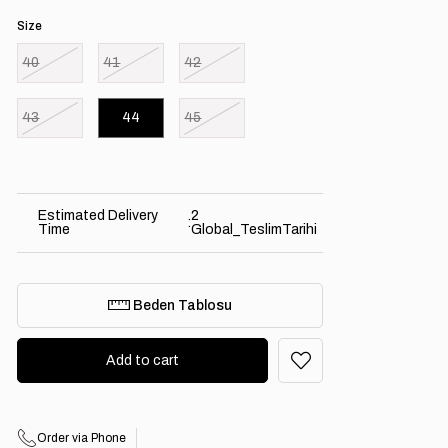
Size
40
41
42
43
44
45
Estimated Delivery
2
:
Time
Global_TeslimTarihi
Beden Tablosu
Order via Phone