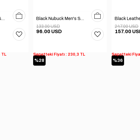
39
40
41
42
43
44
45
40
41
42
43
44
Sail Lakers - Casual Shoe
Black Nubuck Men's Shoes
133.00 USD
247.00 USD
96.00 USD
157.00 U
3 TL
Sepetteki Fiyatı : 230,3 TL
Sepetteki Fiya
%28
%36