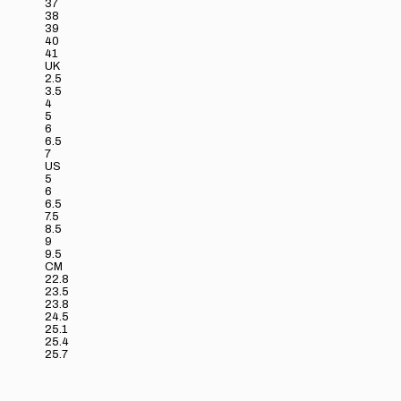
37
38
39
40
41
UK
2.5
3.5
4
5
6
6.5
7
US
5
6
6.5
7.5
8.5
9
9.5
CM
22.8
23.5
23.8
24.5
25.1
25.4
25.7