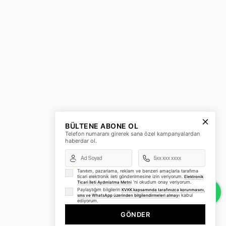
BÜLTENE ABONE OL
Telefon numaranı girerek sana özel kampanyalardan
haberdar ol.
Tanıtım, pazarlama, reklam ve benzeri amaçlarla tarafıma
ticari elektronik ileti gönderilmesine izin veriyorum.
Elektronik
'ni okudum onay veriyorum.
Ticari İleti Aydınlatma Metni
Paylaştığım bilgilerin
KVKK kapsamında tarafınızca korunmasını,
kabul
sms ve WhatsApp üzerinden bilgilendirmeleri almayı
ediyorum.
GÖNDER