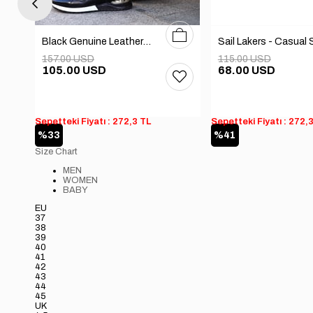
0
41
42
43
44
39
40
41
42
43
44
45
Black Genuine Leather Men's Shoes
157.00 USD
115.00 USD
105.00 USD
68.00 USD
Sepetteki Fiyatı : 272,3 TL
Sepetteki Fiyatı : 272,
%33
%41
Size Chart
MEN
WOMEN
BABY
EU
37
38
39
40
41
42
43
44
45
UK