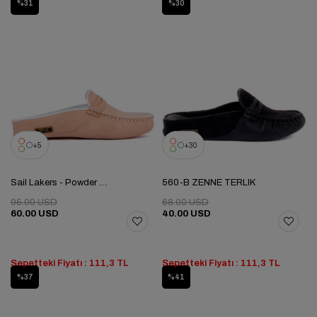
%31
%30
5
30
Sail Lakers - Powder Genuine Leather Women's Home Slipper
560-B ZENNE TERLIK
95.00 USD
68.00 USD
60.00 USD
40.00 USD
Sepetteki Fiyatı : 111,3 TL
Sepetteki Fiyatı : 111,3 TL
%37
%41