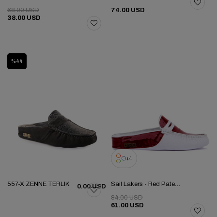
68.00 USD
74.00 USD
38.00 USD
%44
4
557-X ZENNE TERLIK
Sail Lakers - Red Patent Leather, White Genuine Leather Women's Home Slipper
0.00 USD
84.00 USD
61.00 USD