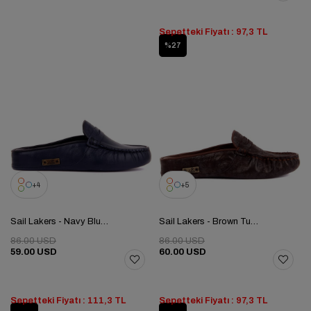
Sepetteki Fiyatı : 97,3 TL
%27
4
5
Sail Lakers - Navy Blue Genuine Leather Tassel Detail Women's Home Slipper
Sail Lakers - Brown Tumbled Genuine Leather Women's Home Slipper
86.00 USD
86.00 USD
59.00 USD
60.00 USD
Sepetteki Fiyatı : 111,3 TL
Sepetteki Fiyatı : 97,3 TL