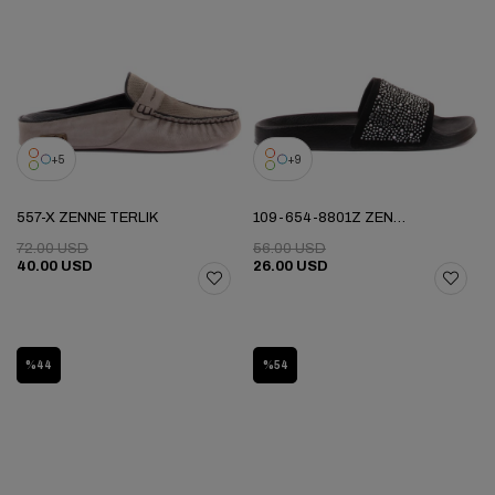
5
9
557-X ZENNE TERLIK
109-654-8801Z ZENNE TERLIK
72.00 USD
56.00 USD
40.00 USD
26.00 USD
%44
%54