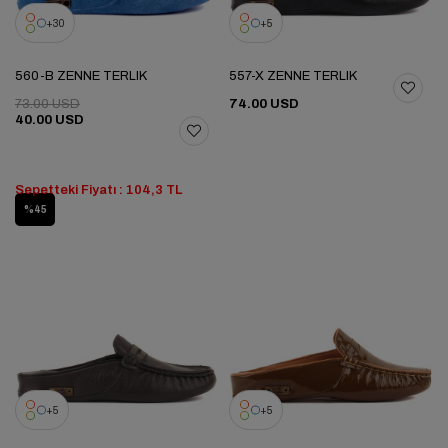
30
5
560-B ZENNE TERLIK
557-X ZENNE TERLIK
73.00 USD
74.00 USD
40.00 USD
Sepetteki Fiyatı : 104,3 TL
%45
5
5