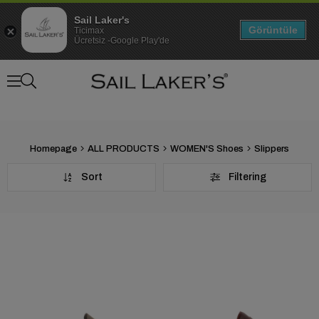
Sail Laker's
Görüntüle
Ticimax
Ücretsiz -Google Play'de
Homepage
ALL PRODUCTS
WOMEN'S Shoes
Slippers
Sort
Filtering