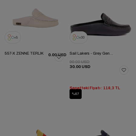
5
30
557-X ZENNE TERLIK
Sail Lakers - Grey Genuine Leather Women's Home Slipper
0.00 USD
90.00 USD
30.00 USD
Sepetteki Fiyatı : 118,3 TL
%67