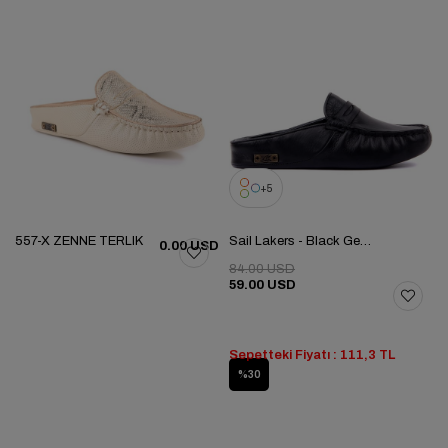
5
557-X ZENNE TERLIK
Sail Lakers - Black Genuine Leather Women's Home Slipper
0.00 USD
84.00 USD
59.00 USD
Sepetteki Fiyatı : 111,3 TL
%30