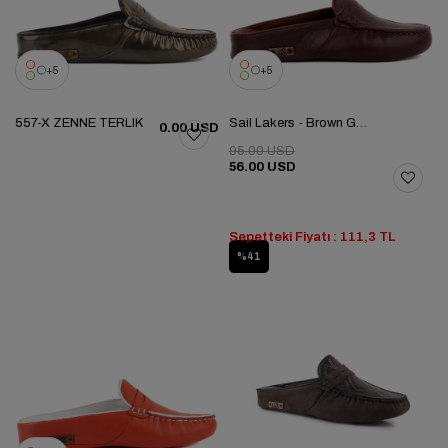
5
5
557-X ZENNE TERLIK
Sail Lakers - Brown Genuine Leather Women's Home Slipper
0.00 USD
95.00 USD
56.00 USD
Sepetteki Fiyatı : 111,3 TL
%41