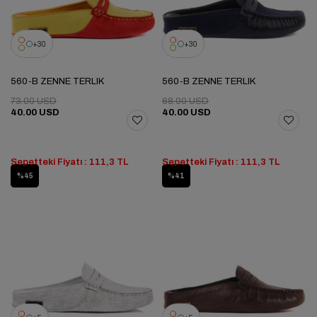
30
30
560-B ZENNE TERLIK
560-B ZENNE TERLIK
73.00 USD
68.00 USD
40.00 USD
40.00 USD
Sepetteki Fiyatı : 111,3 TL
Sepetteki Fiyatı : 111,3 TL
%45
%41