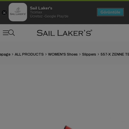
Sail Laker's
Görüntüle
Ticimax
Ücretsiz -Google Play'de
epage
ALL PRODUCTS
WOMEN'S Shoes
Slippers
557-X ZENNE T
›