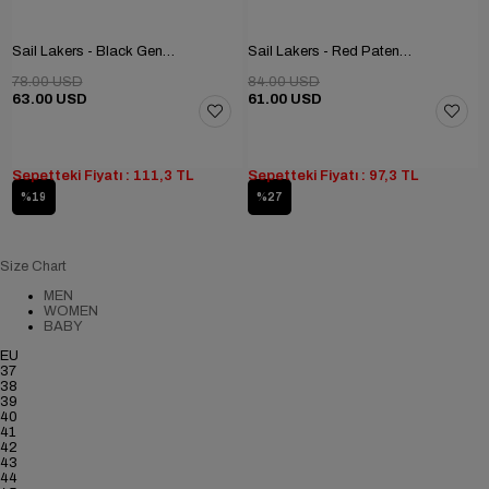
Sail Lakers - Black Genuine Leather Women's Home Slipper
Sail Lakers - Red Patent Leather, White Genuine Leather Women's Home Slipper
78.00 USD
84.00 USD
63.00 USD
61.00 USD
Sepetteki Fiyatı : 111,3 TL
Sepetteki Fiyatı : 97,3 TL
%19
%27
Size Chart
MEN
WOMEN
BABY
EU
37
38
39
40
41
42
43
44