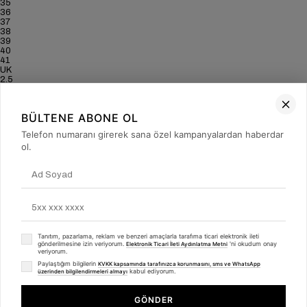
35
36
37
38
39
40
41
UK
2.5
3.5
4
5
BÜLTENE ABONE OL
6
6.5
Telefon numaranı girerek sana özel kampanyalardan haberdar
7
ol.
US
5
6
6.5
7.5
8.5
9
9.5
CM
22.8
Tanıtım, pazarlama, reklam ve benzeri amaçlarla tarafıma ticari elektronik ileti
23.5
gönderilmesine izin veriyorum.
'ni okudum onay
Elektronik Ticari İleti Aydınlatma Metni
23.8
veriyorum.
24.5
Paylaştığım bilgilerin
KVKK kapsamında tarafınızca korunmasını, sms ve WhatsApp
25.1
kabul ediyorum.
üzerinden bilgilendirmeleri almayı
25.4
25.7
GÖNDER
Sign up for our E-mail Newsletter