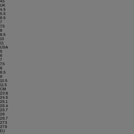
45
UK
4.5
5.5
6.5
7
7.5
8
8.5
10
11
USA
5
6
7
7.5
8
8.5
9
10.5
11.5
CM
23.8
24.5
25.1
25.4
25.7
26
26.7
27.3
27.9
EU