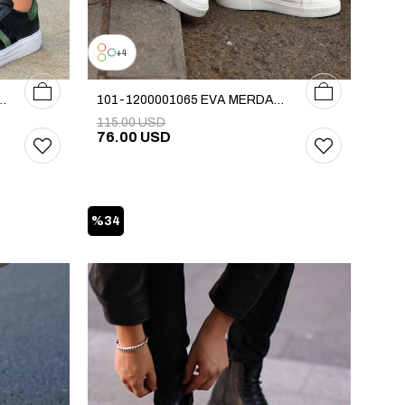
4
39
40
41
42
43
44
45
39
40
41
42
43
44
45
M228 MERDANE AYAKKABI
101-1200001065 EVA MERDANE AYAKKABI
115.00 USD
76.00 USD
%34