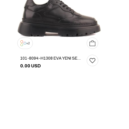
39
40
41
42
43
44
45
2
101-8094-H1308 EVA YENI SEZON AYK
0.00 USD