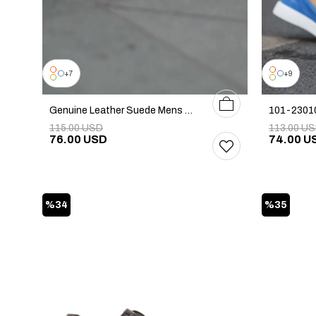
7
9
39
40
41
42
43
44
45
Genuine Leather Suede Mens Sneakers - Casual Shoes For Man - Green Suede, White Men Sneakers
115.00 USD
113.00 U
76.00 USD
74.00 U
%34
%35