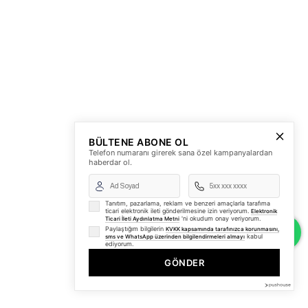
BÜLTENE ABONE OL
Telefon numaranı girerek sana özel kampanyalardan
haberdar ol.
Tanıtım, pazarlama, reklam ve benzeri amaçlarla tarafıma
ticari elektronik ileti gönderilmesine izin veriyorum.
Elektronik
'ni okudum onay veriyorum.
Ticari İleti Aydınlatma Metni
Paylaştığım bilgilerin
KVKK kapsamında tarafınızca korunmasını,
kabul
sms ve WhatsApp üzerinden bilgilendirmeleri almayı
ediyorum.
GÖNDER