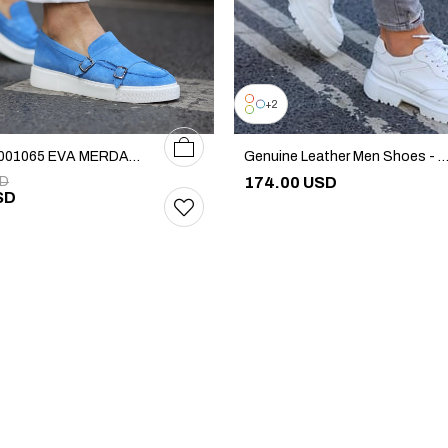
2
39
40
41
42
43
44
45
101-2301001065 EVA MERDANE AYAKKABI
Genuine Leather Men Shoes - Laether High Heel Sneakers - Men's Casual 
SD
174.00 USD
SD