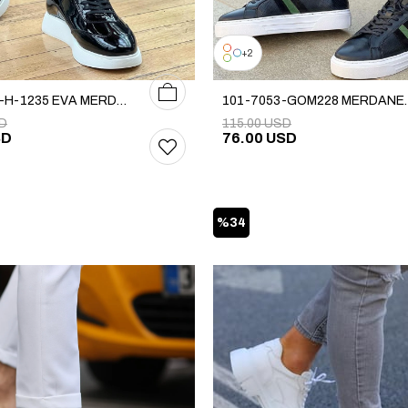
2
39
40
41
42
43
44
45
101-7034-H-1235 EVA MERDANE AYAKKABI
101-7053-GO
SD
115.00 USD
SD
76.00 USD
%34