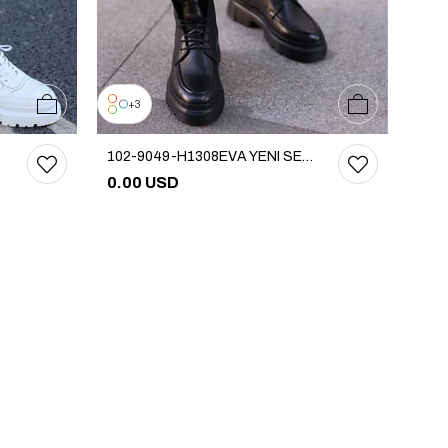
39
40
41
42
43
44
45
38
39
40
41
42
43
44
45
3
Footwear
102-9049-H1308EVA YENI SEZON BOT
0.00 USD