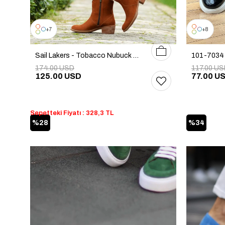
7
8
36
37
38
39
40
Sail Lakers - Tobacco Nubuck Zippered Women's Boots
174.00 USD
117.00 U
125.00 USD
77.00 U
Sepetteki Fiyatı : 328,3 TL
%28
%34