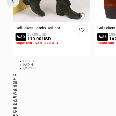
37
38
39
40
36
37
38
39
40
Sail Lakers - Kadın Deri Bot
157.00 USD
189
%30
%25
110.00 USD
14
Sepetteki Fiyatı : 349,3 TL
Sepetteki F
ERKEK
KADIN
ÇOCUK
EU
37
38
39
40
41
42
43
44
45
UK
4.5