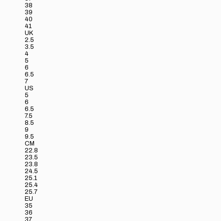
38
39
40
41
UK
2.5
3.5
4
5
6
6.5
7
US
5
6
6.5
7.5
8.5
9
9.5
CM
22.8
23.5
23.8
24.5
25.1
25.4
25.7
EU
35
36
37