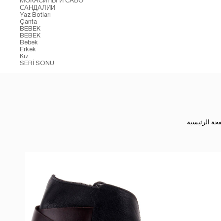
МОКАСИНЫ И САБО
САНДАЛИИ
Yaz Botları
Çanta
BEBEK
BEBEK
Bebek
Erkek
Kız
SERİ SONU
حة الرئيسية