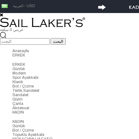
العربية - USD
عربتي
0
سلعة
Anasayfa
ERKEK
ERKEK
Günlük
Modern
Spor Ayakkabı
Klasik
Bot / Çizme
Terlik,Sandelet
Sandalet
Giyim
Çanta
Aksesuar
KADIN
KADIN
Günlük
Bot / Çizme
Topuklu Ayakkabı