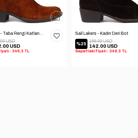
36
37
38
39
40
Sail Lakers - Taba Rengi Katlanabilir Kadın Deri Bot
Sail Lakers - Kadın Deri Bot
.00 USD
189.00 USD
%25
2.00 USD
142.00 USD
iyatı : 349,3 TL
Sepetteki Fiyatı : 349,3 TL