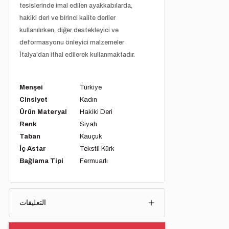
tesislerinde imal edilen ayakkabılarda,
hakiki deri ve birinci kalite deriler
kullanılırken, diğer destekleyici ve
deformasyonu önleyici malzemeler
İtalya'dan ithal edilerek kullanmaktadır.
Menşei
Türkiye
Cinsiyet
Kadın
Ürün Materyal
Hakiki Deri
Renk
Siyah
Taban
Kauçuk
İç Astar
Tekstil Kürk
Bağlama Tipi
Fermuarlı
التعليقات