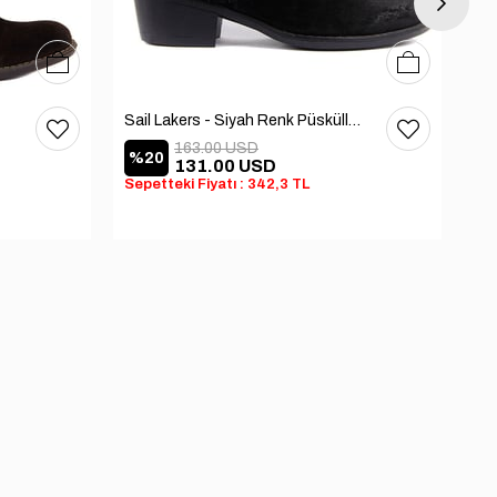
36
37
38
39
40
36
37
38
39
40
Sail Lakers - Siyah Renk Püsküllü Kadın Süet Bot
Sai
163.00 USD
%20
%
131.00 USD
Sepetteki Fiyatı : 342,3 TL
Sep