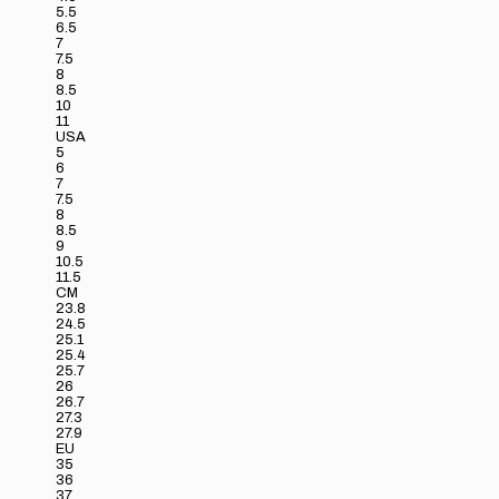
5.5
6.5
7
7.5
8
8.5
10
11
USA
5
6
7
7.5
8
8.5
9
10.5
11.5
CM
23.8
24.5
25.1
25.4
25.7
26
26.7
27.3
27.9
EU
35
36
37