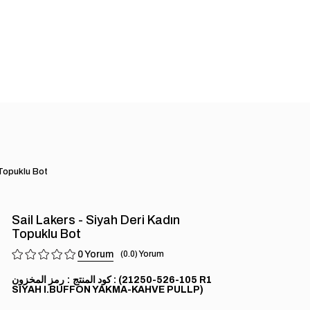
 Topuklu Bot
Sail Lakers - Siyah Deri Kadın
Topuklu Bot
0
0.0
(105-526-21250 R1
رمز المخزون
SIYAH I.BUFFON YAKMA-KAHVE PULLP)