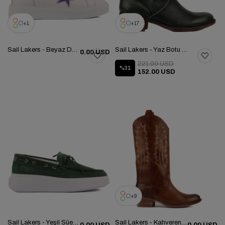
1
17
Sail Lakers - Beyaz Deri Bağcıklı Kadın Günlük Ayakkabı 104-1034-HE1065
Sail Lakers - Yaz Botu 105-2500 105-2500-VENUS
0.00 USD
221.00 USD
%31
152.00 USD
9
Sail Lakers - Yeşil Süet Deri Bağcıklı Kadın Günlük Ayakkabı 104-5054-E233
Sail Lakers - Kahverengi Deri Kadın Çizme 105-3387-VENUS