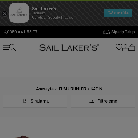
Sail Laker's
Görüntüle
Ticimax
Ücretsiz -Google Play'de
0850 441 55 77
Sipariş Takip
Anasayfa
TÜM ÜRÜNLER
KADIN
Sıralama
Filtreleme