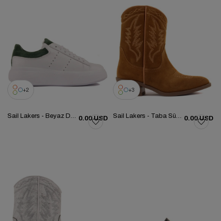
2
3
Sail Lakers - Beyaz Deri, Yeşil Süet Bağcıklı Kadın Günlük Ayakkabı 104-5058-E233
Sail Lakers - Taba Süet Nakışlı Kadın Çizme 105-5079-010173
0.00 USD
0.00 USD