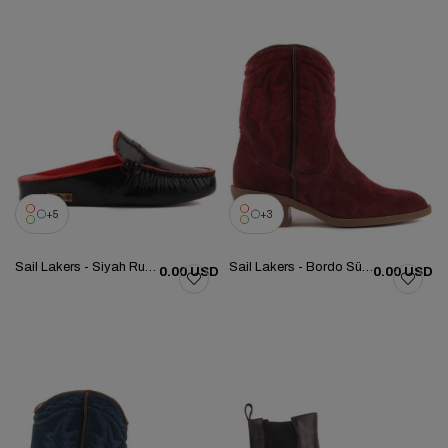
5
3
Sail Lakers - Siyah Rugan Kadın Ev Terliği 109-557-X
Sail Lakers - Bordo Süet Nakışlı Kadın Çizme 105-5079-010173
0.00 USD
0.00 USD