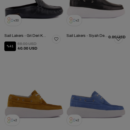
30
2
Sail Lakers - Gri Deri Kadın Ev Terliği 109-560-B
Sail Lakers - Siyah Deri Bağcıklı Kadın Günlük Ayakkabı 104-5056-E233
0.00 USD
68.00 USD
%41
40.00 USD
2
2