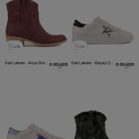
35
1
Sail Lakers - Koyu Bordo Renk Deri Fermuarsız Kadın Yaz Botu
Sail Lakers - Beyaz Deri Bağcıklı Kadın Günlük Ayakkabı 104-1034-HE1065
0.00 USD
0.00 USD