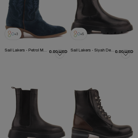
3
5
Sail Lakers - Petrol Mavisi Süet Nakışlı Kadın Çizme 105-5079-010173
Sail Lakers - Siyah Deri Kadın Chelsea Bot 105-5073-H1338Z
0.00 USD
0.00 USD