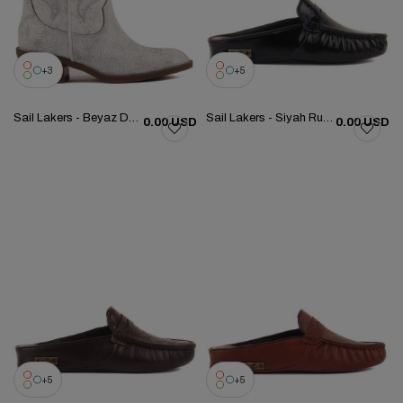
3
5
Sail Lakers - Beyaz Deri Nakışlı Kadın Çizme 105-5079-010173
Sail Lakers - Siyah Rugan Kadın Ev Terliği 109-557-X
0.00 USD
0.00 USD
5
5