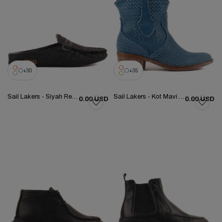
30
35
Sail Lakers - Siyah Renk Kadın Ev Terliği 109-560-B
Sail Lakers - Kot Mavi Renk Deri Fermuarsız Kadın Yaz Botu-105-2596-VENUS
0.00 USD
0.00 USD