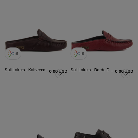
5
5
Sail Lakers - Kahverengi Deri Kadın Ev Terliği 109-557-X
Sail Lakers - Bordo Deri Kadın Ev Terliği 109-557-X
0.00 USD
0.00 USD