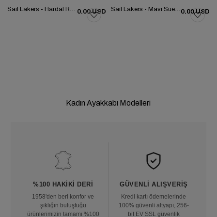
Sail Lakers - Hardal Renk Süet Deri Bağcıklı Kadın Günlük Ayakkabı 104-5056-E233
Sail Lakers - Mavi Süet Deri Bağcıklı Kadın Günlük Ayakkabı 104-5056-E233
0.00 USD
0.00 USD
Kadın Ayakkabı Modelleri
%100 HAKIKI DERI
GÜVENLI ALIŞVERIŞ
1958'den beri konfor ve
Kredi kartı ödemelerinde
şıklığın buluştuğu
100% güvenli altyapı, 256-
ürünlerimizin tamamı %100
bit EV SSL güvenlik