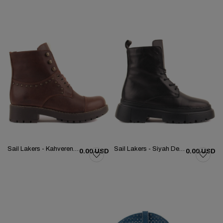
Sail Lakers - Kahverengi Deri Bağcıklı Kadın Bot 105-3397-72451
Sail Lakers - Siyah Deri Fermuarlı Kadın Bot 105-5068-H1338Z
0.00 USD
0.00 USD