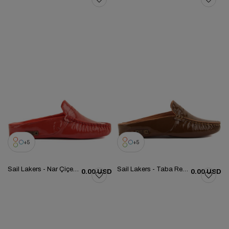
5
5
Sail Lakers - Nar Çiçeği Renk Rugan Kadın Ev Terliği 109-557-X
Sail Lakers - Taba Renk Rugan Kadın Ev Terliği 109-557-X
0.00 USD
0.00 USD