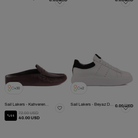
0.00 USD
0.00 USD
30
2
Sail Lakers - Kahverengi Deri Kadın Ev Terliği 109-560-B
Sail Lakers - Beyaz Deri, Siyah Süet Bağcıklı Kadın Günlük Ayakkabı 104-5058-E233
0.00 USD
72.00 USD
%44
40.00 USD