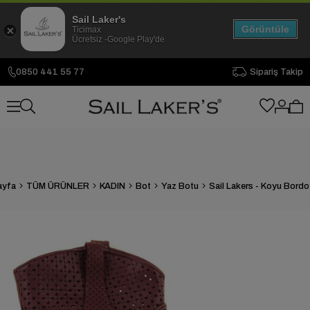
Sail Laker's
Görüntüle
Ticimax
Ücretsiz -Google Play'de
0850 441 55 77
Sipariş Takip
ayfa
TÜM ÜRÜNLER
KADIN
Bot
Yaz Botu