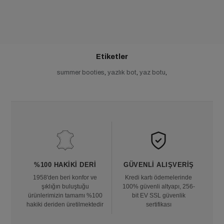
Etiketler
summer booties
,
yazlık bot
,
yaz botu
,
%100 HAKIKI DERI
GÜVENLI ALIŞVERIŞ
1958'den beri konfor ve
Kredi kartı ödemelerinde
şıklığın buluştuğu
100% güvenli altyapı, 256-
ürünlerimizin tamamı %100
bit EV SSL güvenlik
hakiki deriden üretilmektedir
sertifikası