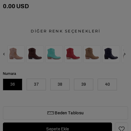
0.00 USD
DİĞER RENK SEÇENEKLERİ
‹
›
Numara
36
37
38
39
40
Beden Tablosu