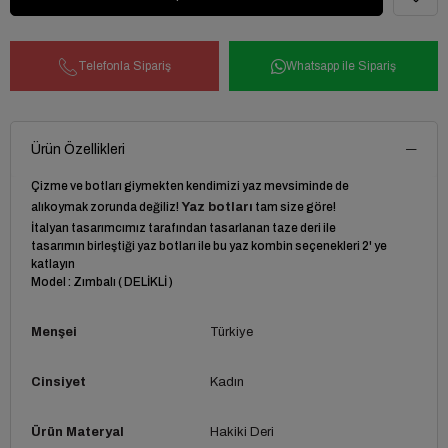
Telefonla Sipariş
Whatsapp ile Sipariş
Ürün Özellikleri
Çizme ve botları giymekten kendimizi yaz mevsiminde de
alıkoymak zorunda değiliz!
Yaz botları
tam size göre!
İtalyan tasarımcımız tarafından tasarlanan taze deri ile
tasarımın birleştiği yaz botları ile bu yaz kombin seçenekleri 2' ye
katlayın
Model : Zımbalı ( DELİKLİ )
Menşei
Türkiye
Cinsiyet
Kadın
Ürün Materyal
Hakiki Deri