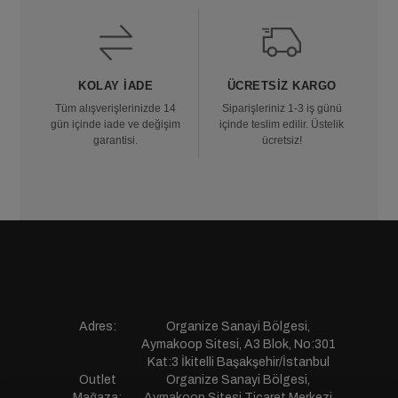
KOLAY İADE
ÜCRETSIZ KARGO
Tüm alışverişlerinizde 14
Siparişleriniz 1-3 iş günü
gün içinde iade ve değişim
içinde teslim edilir. Üstelik
garantisi.
ücretsiz!
Adres:
Organize Sanayi Bölgesi,
Aymakoop Sitesi, A3 Blok, No:301
Kat:3 İkitelli Başakşehir/İstanbul
Outlet
Organize Sanayi Bölgesi,
Mağaza:
Aymakoop Sitesi,Ticaret Merkezi