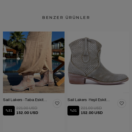
BENZER ÜRÜNLER
Sail Lakers -Taba Eskitmeli Yaz Botu 105-2500-VENUS
Sail Lakers -Yeşil Eskitmeli Fermuarlı Yaz Botu 105-2500-VENUS
221.00 USD
221.00 USD
%31
%31
152.00 USD
152.00 USD