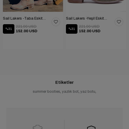
Sail Lakers -Taba Eskitmeli Yaz Botu 105-2500-VENUS
Sail Lakers -Yeşil Eskitmeli Fermuarlı Yaz Botu 105-2500-VENUS
221.00 USD
221.00 USD
%31
%31
152.00 USD
152.00 USD
Etiketler
summer booties
,
yazlık bot
,
yaz botu
,