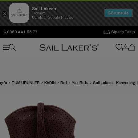
Sail Laker's
Görüntüle
Ticimax
Ücretsiz -Google Play'de
0850 441 55 77
Sipariş Takip
ayfa
TÜM ÜRÜNLER
KADIN
Bot
Yaz Botu