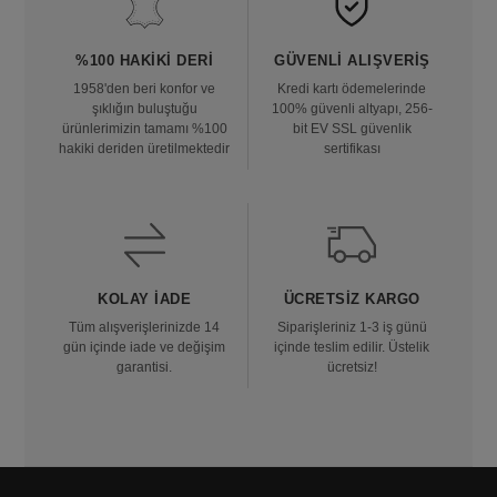
%100 HAKIKI DERI
GÜVENLI ALIŞVERIŞ
1958'den beri konfor ve
Kredi kartı ödemelerinde
şıklığın buluştuğu
100% güvenli altyapı, 256-
ürünlerimizin tamamı %100
bit EV SSL güvenlik
hakiki deriden üretilmektedir
sertifikası
KOLAY İADE
ÜCRETSIZ KARGO
Tüm alışverişlerinizde 14
Siparişleriniz 1-3 iş günü
gün içinde iade ve değişim
içinde teslim edilir. Üstelik
garantisi.
ücretsiz!