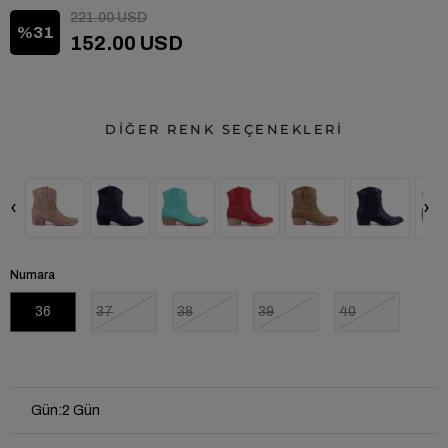
221.00 USD
31
152.00 USD
DİĞER RENK SEÇENEKLERİ
‹
›
Numara
36
37
38
39
40
Gün
:
2 Gün