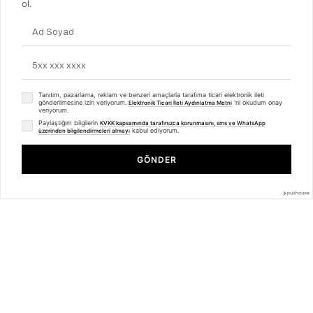
ol.
Tanıtım, pazarlama, reklam ve benzeri amaçlarla tarafıma ticari elektronik ileti
gönderilmesine izin veriyorum.
'ni okudum onay
Elektronik Ticari İleti Aydınlatma Metni
veriyorum.
Paylaştığım bilgilerin
KVKK kapsamında tarafınızca korunmasını, sms ve WhatsApp
kabul ediyorum.
üzerinden bilgilendirmeleri almayı
Sail Lakers - Siyah Süet Fermuarlı Kadın Bot 105-3328-72545
Sail Lakers - Haki Nubuk Fermuarlı Kadın Yarım Bot 105-3336-ALBA
94.00 USD
153.00 USD
GÖNDER
%34
%25
62.00 USD
115.00 USD