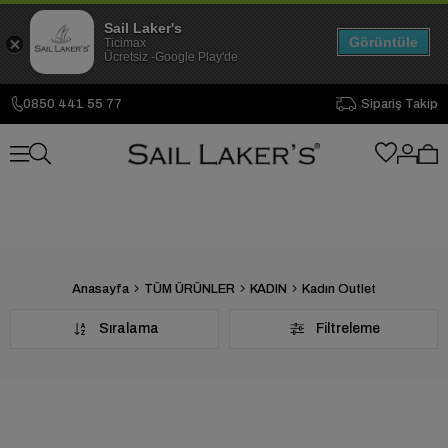
Sail Laker's
Görüntüle
Ticimax
Ücretsiz -Google Play'de
0850 441 55 77
Sipariş Takip
Anasayfa
TÜM ÜRÜNLER
KADIN
Kadın Outlet
Sıralama
Filtreleme