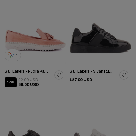
1
Sail Lakers - Pudra Kadın Günlük Ayakkabı 104-3043-3627
Sail Lakers - Siyah Rugan Deri Bağcıklı Kadın Günlük Ayakkabı 101-11001065Z
92.00 USD
127.00 USD
%28
66.00 USD