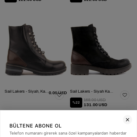
Sail Lakers - Siyah, Kahverengi Deri Fermuarlı Kadın Bot 105-3308-22063
Sail Lakers - Siyah Kadın Nubuk Bot 105-3308-72451
0.00 USD
168.00 USD
%22
131.00 USD
BÜLTENE ABONE OL
Telefon numaranı girerek sana özel kampanyalardan haberdar