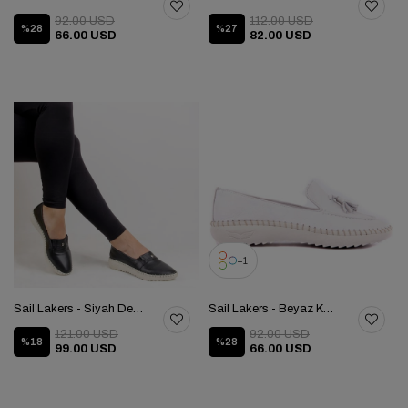
92.00 USD
112.00 USD
%28
%27
66.00 USD
82.00 USD
1
Sail Lakers - Siyah Deri Kadın Günlük Ayakkabı 104-3042-3627
Sail Lakers - Beyaz Kadın Günlük Ayakkabı 104-3043-3627
121.00 USD
92.00 USD
%18
%28
99.00 USD
66.00 USD