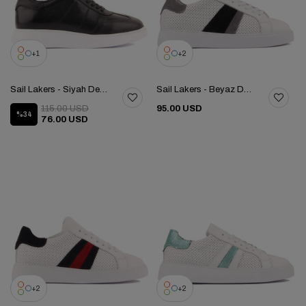
1
2
Sail Lakers - Siyah Deri Bağcıklı Kadın Günlük Ayakkabı 104-5037-H1235Z
Sail Lakers - Beyaz Deri Bağcıklı Kadın Günlük Ayakkabı 104-5046HE1065Z
115.00 USD
95.00 USD
%34
76.00 USD
2
2