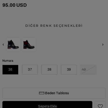
95.00 USD
DİĞER RENK SEÇENEKLERİ
‹
›
Numara
36
37
38
39
40
Beden Tablosu