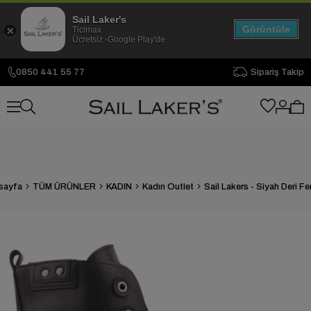
Sail Laker's
Görüntüle
Ticimax
Ücretsiz -Google Play'de
0850 441 55 77
Sipariş Takip
sayfa
TÜM ÜRÜNLER
KADIN
Kadın Outlet