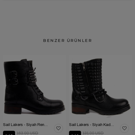
BENZER ÜRÜNLER
Sail Lakers - Siyah Renk Çubuk Detaylı Bayan Deri Bot 105-516-1520
Sail Lakers - Siyah Kadın Deri Bot 105-936-1520
163.00 USD
131.00 USD