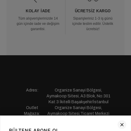
KOLAY İADE
ÜCRETSIZ KARGO
Tüm alışverişlerinizde 14
Siparişleriniz 1-3 iş günü
gün içinde iade ve değişim
içinde teslim edilir. Üstelik
garantisi.
ücretsiz!
Adres:
Organize Sanayi Bölgesi,
Aymakoop Sitesi, A3 Blok, No:301
Kat:3 İkitelli Başakşehir/İstanbul
Outlet
Organize Sanayi Bölgesi,
Mağaza:
Aymakoop Sitesi,Ticaret Merkezi
Gişiri No:13 İkitelli Başakşehir/
İstanbul
BÜLTENE ABONE OL