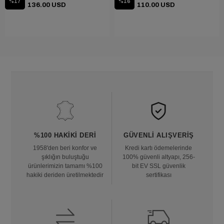
%17
%16
136.00 USD
110.00 USD
%100 HAKIKI DERI
GÜVENLI ALIŞVERIŞ
1958'den beri konfor ve
Kredi kartı ödemelerinde
şıklığın buluştuğu
100% güvenli altyapı, 256-
ürünlerimizin tamamı %100
bit EV SSL güvenlik
hakiki deriden üretilmektedir
sertifikası