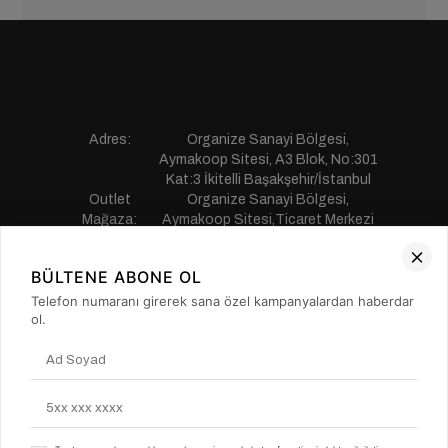
Adres:
Organize Sanayi Bölgesi,
Aymakoop Sitesi, A3 Blok, No:301
Kat:3 İkitelli Başakşehir/İstanbul
Outlet
Organize Sanayi Bölgesi,
Mağaza:
Aymakoop Sitesi,Ticaret Merkezi
Gişiri No:13 İkitelli Başakşehir/
İstanbul
BÜLTENE ABONE OL
Telefon:
0850 441 55 77
E-mail:
musterihizmetleri@saillakers.com.tr
Telefon numaranı girerek sana özel kampanyalardan haberdar
ERKEK
ol.
KADIN
KURUMSAL
MÜŞTERİ HİZMETLERİ