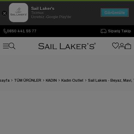
Sail Laker's
Görüntüle
Ticimax
Ücretsiz -Google Play'de
0850 441 55 77
Sipariş Takip
sayfa
TÜM ÜRÜNLER
KADIN
Kadın Outlet