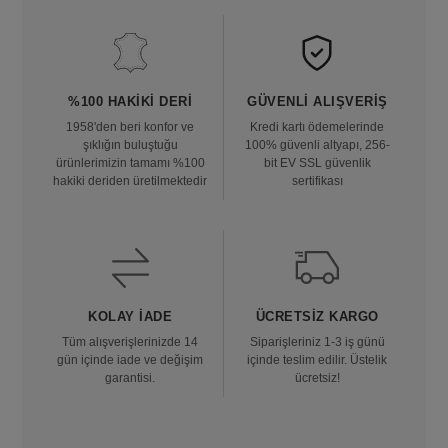
%100 HAKIKI DERI
GÜVENLI ALIŞVERIŞ
1958'den beri konfor ve
Kredi kartı ödemelerinde
şıklığın buluştuğu
100% güvenli altyapı, 256-
ürünlerimizin tamamı %100
bit EV SSL güvenlik
hakiki deriden üretilmektedir
sertifikası
KOLAY İADE
ÜCRETSIZ KARGO
Tüm alışverişlerinizde 14
Siparişleriniz 1-3 iş günü
gün içinde iade ve değişim
içinde teslim edilir. Üstelik
garantisi.
ücretsiz!