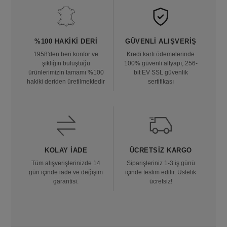
%100 HAKIKI DERI
GÜVENLI ALIŞVERIŞ
1958'den beri konfor ve
Kredi kartı ödemelerinde
şıklığın buluştuğu
100% güvenli altyapı, 256-
ürünlerimizin tamamı %100
bit EV SSL güvenlik
hakiki deriden üretilmektedir
sertifikası
KOLAY İADE
ÜCRETSIZ KARGO
Tüm alışverişlerinizde 14
Siparişleriniz 1-3 iş günü
gün içinde iade ve değişim
içinde teslim edilir. Üstelik
garantisi.
ücretsiz!