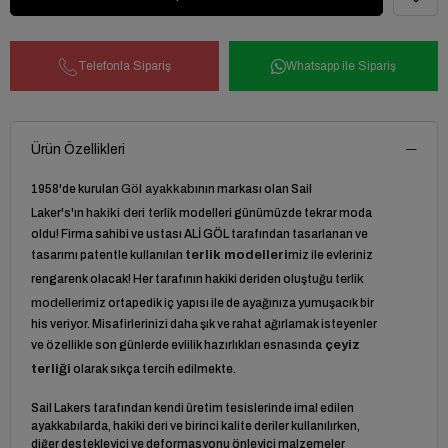
Telefonla Sipariş
Whatsapp ile Sipariş
Ürün Özellikleri
1958'de kurulan
Göl ayakkabı
nın markası olan Sail
Laker's'ın
hakiki deri terlik
modelleri günümüzde tekrar moda
oldu! Firma sahibi ve ustası ALİ GÖL tarafından tasarlanan ve
tasarımı patentle kullanılan
terlik
modelleri
miz ile evleriniz
rengarenk olacak! Her tarafının hakiki deriden oluştuğu
terlik
modelleri
miz ortapedik iç yapısı ile de ayağınıza yumuşacık bir
his veriyor. Misafirlerinizi daha şık ve rahat ağırlamak isteyenler
ve özellikle son günlerde evlilik hazırlıkları esnasında
çeyiz
terliği
olarak sıkça tercih edilmekte.
Sail Lakers tarafından kendi üretim tesislerinde imal edilen
ayakkabılarda, hakiki deri ve birinci kalite deriler kullanılırken,
diğer destekleyici ve deformasyonu önleyici malzemeler