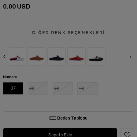
0.00 USD
DİĞER RENK SEÇENEKLERİ
‹
›
Numara
37
38
39
40
Beden Tablosu