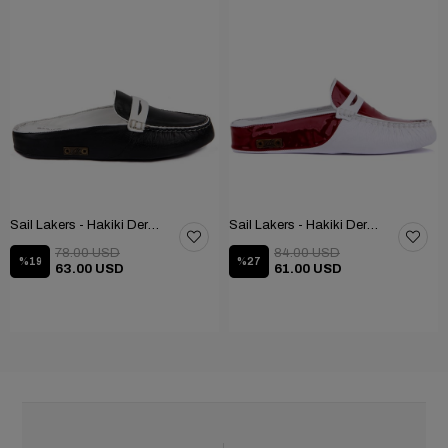
Sail Lakers - Hakiki Deri Taraftar Terliği 109-557-X
Sail Lakers - Hakiki Deri Kadın Ev Terliği 109-557-X
78.00 USD
84.00 USD
%19
%27
63.00 USD
61.00 USD