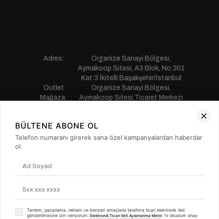
Adres:
Organize Sanayi Bölgesi,
Aymakoop Sitesi, A3 Blok, No:301
Kat:3 İkitelli Başakşehir/İstanbul
Outlet
Organize Sanayi Bölgesi,
Mağaza:
Aymakoop Sitesi,Ticaret Merkezi
Gişiri No:13 İkitelli Başakşehir/
İstanbul
BÜLTENE ABONE OL
Telefon:
0850 441 55 77
E-mail:
musterihizmetleri@saillakers.com.tr
Telefon numaranı girerek sana özel kampanyalardan haberdar
ERKEK
ol.
KADIN
KURUMSAL
MÜŞTERİ HİZMETLERİ
Tanıtım, pazarlama, reklam ve benzeri amaçlarla tarafıma ticari elektronik ileti
gönderilmesine izin veriyorum.
'ni okudum onay
Elektronik Ticari İleti Aydınlatma Metni