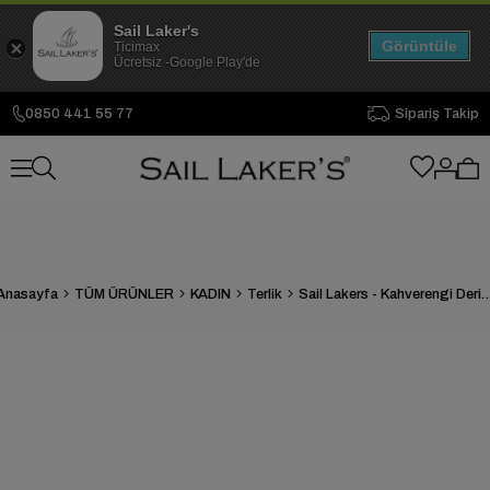
Sail Laker's
Görüntüle
Ticimax
Ücretsiz -Google Play'de
0850 441 55 77
Sipariş Takip
Anasayfa
TÜM ÜRÜNLER
KADIN
Terlik
Sail Lakers - Kahverengi Deri Kadın Ev Te