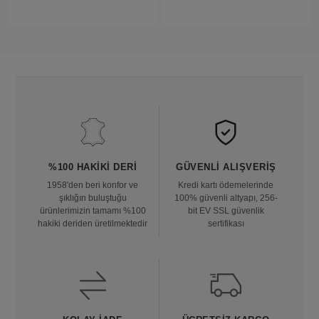
%100 HAKIKI DERI
GÜVENLI ALIŞVERIŞ
1958'den beri konfor ve
Kredi kartı ödemelerinde
şıklığın buluştuğu
100% güvenli altyapı, 256-
ürünlerimizin tamamı %100
bit EV SSL güvenlik
hakiki deriden üretilmektedir
sertifikası