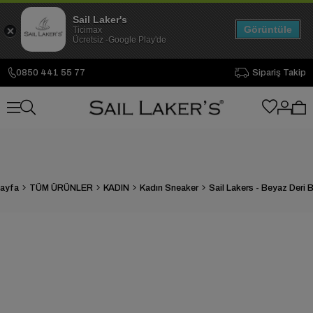
Sail Laker's
Görüntüle
Ticimax
Ücretsiz -Google Play'de
0850 441 55 77
Sipariş Takip
ayfa
TÜM ÜRÜNLER
KADIN
Kadın Sneaker