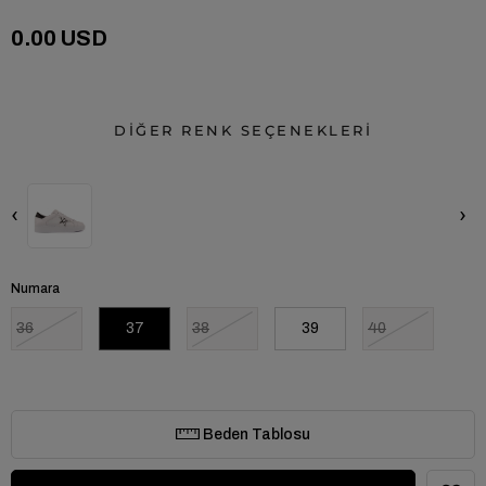
0.00 USD
DİĞER RENK SEÇENEKLERİ
‹
›
Numara
36
37
38
39
40
Beden Tablosu