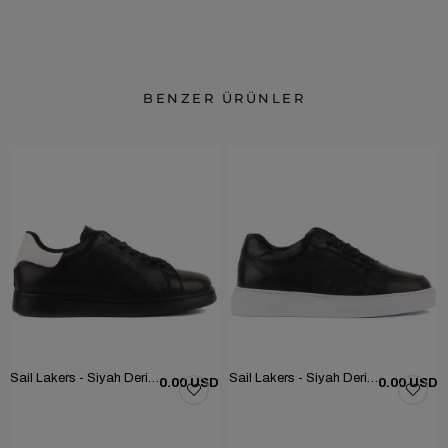
BENZER ÜRÜNLER
Sail Lakers - Siyah Deri Bağcıklı Kadın Günlük Ayakkabı 104-5036-HE754Z
Sail Lakers - Siyah Deri Bağcıklı Kadın Günlük Ayakkabı 104-5040HE1065Z
0.00 USD
0.00 USD