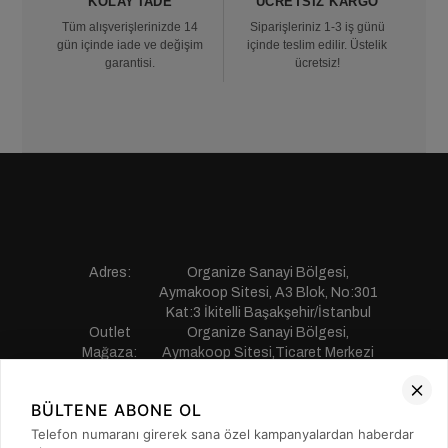
KOLAY İADE
ÜCRETSIZ KARGO
Tüm alışverişlerinizde 14
Siparişleriniz 1-3 iş günü
gün içinde iade ve değişim
içinde teslim edilir. Üstelik
garantisi.
ücretsiz!
Adres:
Organize Sanayi Bölgesi,
Aymakoop Sitesi, A3 Blok, No:301
Kat:3 İkitelli Başakşehir/İstanbul
Outlet
Organize Sanayi Bölgesi,
Mağaza:
Aymakoop Sitesi,Ticaret Merkezi
Gişiri No:13 İkitelli Başakşehir/
İstanbul
BÜLTENE ABONE OL
Telefon:
0850 441 55 77
E-mail:
musterihizmetleri@saillakers.com.tr
Telefon numaranı girerek sana özel kampanyalardan haberdar