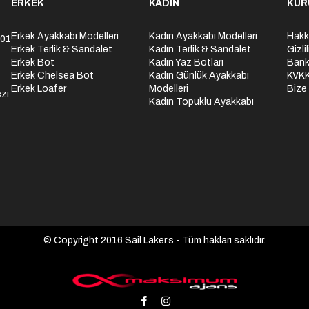
ERKEK
KADIN
KUR
Erkek Ayakkabı Modelleri
Kadın Ayakkabı Modelleri
Hakk
301
Erkek Terlik & Sandalet
Kadın Terlik & Sandalet
Gizli
Erkek Bot
Kadın Yaz Botları
Bank
Erkek Chelsea Bot
Kadın Günlük Ayakkabı
KVK
Erkek Loafer
Modelleri
Bize
zi
Kadın Topuklu Ayakkabı
© Copyright 2016 Sail Laker’s - Tüm hakları saklıdır.