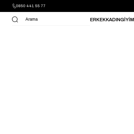
0850 441 55 77
ERKEK
KADIN
GİYİM