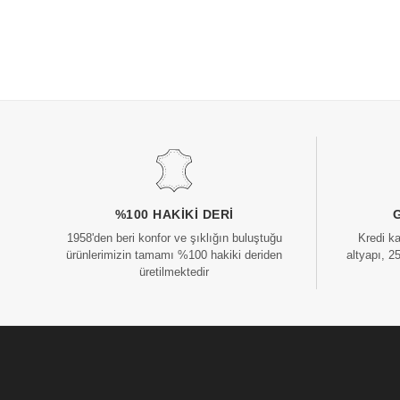
%100 HAKIKI DERI
1958'den beri konfor ve şıklığın buluştuğu
Kredi k
ürünlerimizin tamamı %100 hakiki deriden
altyapı, 2
üretilmektedir