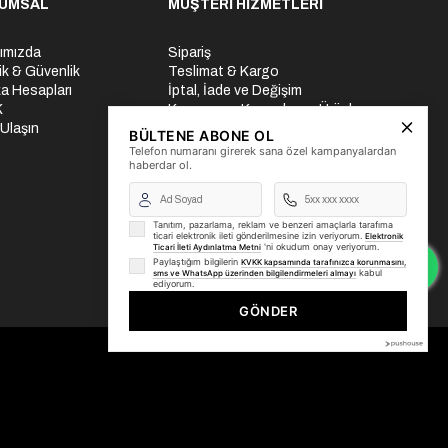
UMSAL
MÜŞTERİ HİZMETLERİ
ımızda
Sipariş
lik & Güvenlik
Teslimat & Kargo
a Hesapları
İptal, İade ve Değişim
K
Kampanya, Kuponlar ve Ürünler
 Ulaşın
Ödeme Seçenekleri
BÜLTENE ABONE OL
Üyelik İşlemleri
Telefon numaranı girerek sana özel kampanyalardan
haberdar ol.
Yurtdışı Gönderi
Tanıtım, pazarlama, reklam ve benzeri amaçlarla tarafıma
ticari elektronik ileti gönderilmesine izin veriyorum.
Elektronik
'ni okudum onay veriyorum.
Ticari İleti Aydınlatma Metni
Paylaştığım bilgilerin
KVKK kapsamında tarafınızca korunmasını,
kabul
sms ve WhatsApp üzerinden bilgilendirmeleri almayı
ediyorum.
GÖNDER