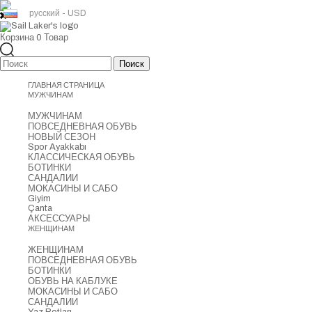
русский - USD
Корзина
0
Товар
ГЛАВНАЯ СТРАНИЦА
МУЖЧИНАМ
МУЖЧИНАМ
ПОВСЕДНЕВНАЯ ОБУВЬ
НОВЫЙ СЕЗОН
Spor Ayakkabı
КЛАССИЧЕСКАЯ ОБУВЬ
БОТИНКИ
САНДАЛИИ
МОКАСИНЫ И САБО
Giyim
Çanta
АКСЕССУАРЫ
ЖЕНЩИНАМ
ЖЕНЩИНАМ
ПОВСЕДНЕВНАЯ ОБУВЬ
БОТИНКИ
ОБУВЬ НА КАБЛУКЕ
МОКАСИНЫ И САБО
САНДАЛИИ
Yaz Botları