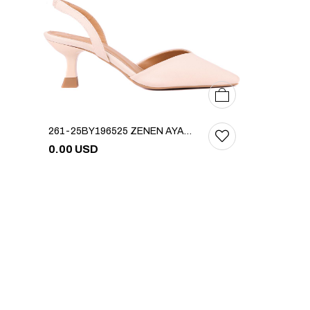
36
37
38
39
40
261-25BY196525 ZENEN AYAKKABI
0.00 USD