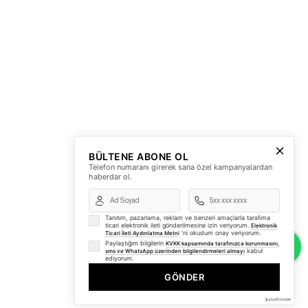
BÜLTENE ABONE OL
Telefon numaranı girerek sana özel kampanyalardan
haberdar ol.
Tanıtım, pazarlama, reklam ve benzeri amaçlarla tarafıma
ticari elektronik ileti gönderilmesine izin veriyorum.
Elektronik
'ni okudum onay veriyorum.
Ticari İleti Aydınlatma Metni
Paylaştığım bilgilerin
KVKK kapsamında tarafınızca korunmasını,
kabul
sms ve WhatsApp üzerinden bilgilendirmeleri almayı
ediyorum.
GÖNDER