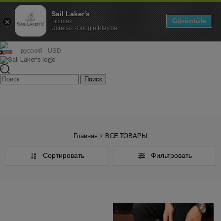
Sail Laker's
Görüntüle
Ticimax
Ücretsiz -Google Play'de
русский - USD
0
Главная
ВСЕ ТОВАРЫ
Сортировать
Фильтровать