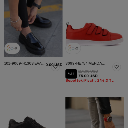
8
2
101-9069-H1308 EVA YENI SEZON AYK
3699-HE754 MERDANE AYAKKABI
0.00 USD
114.00 USD
%34
75.00 USD
Sepetteki Fiyatı : 244,3 TL