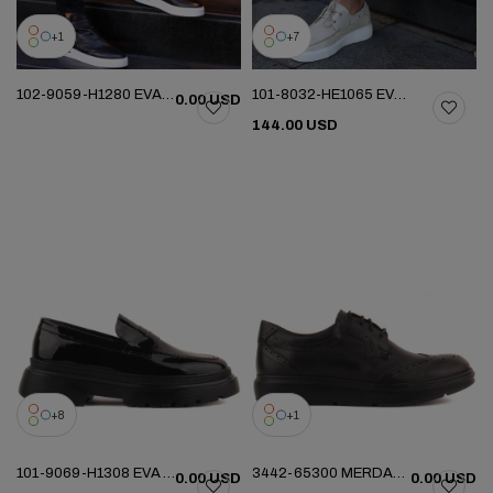
1
7
102-9059-H1280 EVA YENI SEZON BOT
101-8032-HE1065 EVA YENI SEZON AYK
0.00 USD
144.00 USD
8
1
101-9069-H1308 EVA YENI SEZON AYK
3442-65300 MERDANE AYAKKABI
0.00 USD
0.00 USD