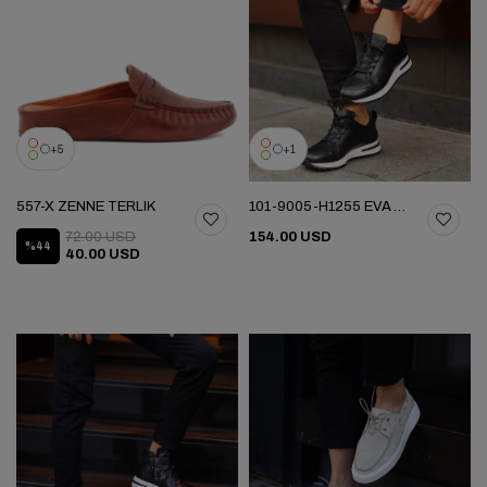
5
1
557-X ZENNE TERLIK
101-9005-H1255 EVA YENI SEZON AYK
72.00 USD
154.00 USD
%44
40.00 USD