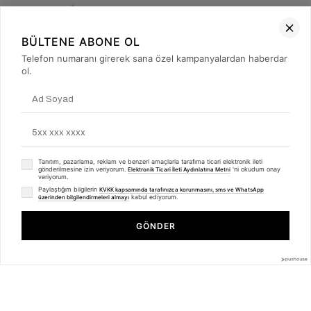
BÜLTENE ABONE OL
Telefon numaranı girerek sana özel kampanyalardan haberdar
1
27
ol.
3442-65300 MERDANE AYAKKABI
3791-11169 MERDANE AYAKKABI
0.00 USD
0.00 USD
Tanıtım, pazarlama, reklam ve benzeri amaçlarla tarafıma ticari elektronik ileti
gönderilmesine izin veriyorum.
'ni okudum onay
Elektronik Ticari İleti Aydınlatma Metni
veriyorum.
Paylaştığım bilgilerin
KVKK kapsamında tarafınızca korunmasını, sms ve WhatsApp
kabul ediyorum.
üzerinden bilgilendirmeleri almayı
GÖNDER
2
7