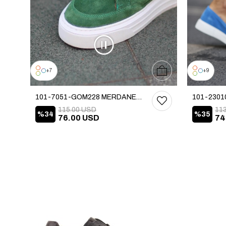
39
40
41
42
43
44
45
7
9
101-7051-GOM228 MERDANE AYAKKABI
115.00 USD
11
%34
%35
76.00 USD
74