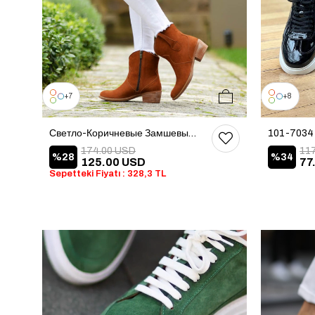
36
37
38
39
40
7
8
Светло-Коричневые Замшевые Женские Ботинки
174.00 USD
11
%28
%34
125.00 USD
77
Sepetteki Fiyatı : 328,3 TL