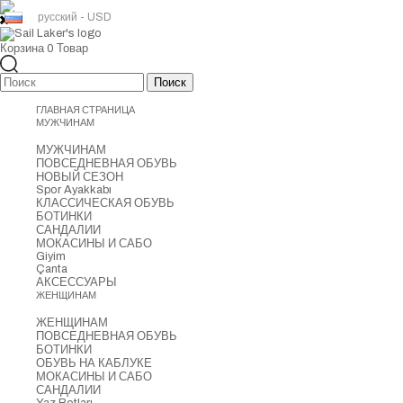
русский - USD
Корзина
0
Товар
ГЛАВНАЯ СТРАНИЦА
МУЖЧИНАМ
МУЖЧИНАМ
ПОВСЕДНЕВНАЯ ОБУВЬ
НОВЫЙ СЕЗОН
Spor Ayakkabı
КЛАССИЧЕСКАЯ ОБУВЬ
БОТИНКИ
САНДАЛИИ
МОКАСИНЫ И САБО
Giyim
Çanta
АКСЕССУАРЫ
ЖЕНЩИНАМ
ЖЕНЩИНАМ
ПОВСЕДНЕВНАЯ ОБУВЬ
БОТИНКИ
ОБУВЬ НА КАБЛУКЕ
МОКАСИНЫ И САБО
САНДАЛИИ
Yaz Botları