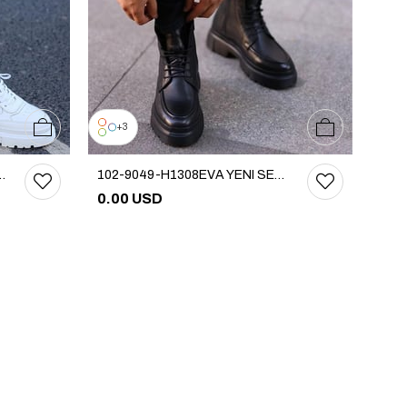
39
40
41
42
43
44
45
38
39
40
41
42
43
44
45
3
EVA YENI SEZON AYK
102-9049-H1308EVA YENI SEZON BOT
0.00 USD