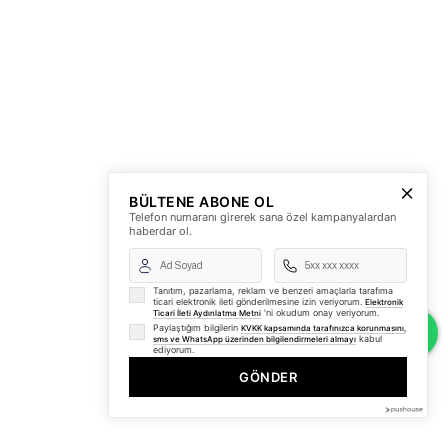
BÜLTENE ABONE OL
Telefon numaranı girerek sana özel kampanyalardan
haberdar ol.
Tanıtım, pazarlama, reklam ve benzeri amaçlarla tarafıma
ticari elektronik ileti gönderilmesine izin veriyorum.
Elektronik
'ni okudum onay veriyorum.
Ticari İleti Aydınlatma Metni
Paylaştığım bilgilerin
KVKK kapsamında tarafınızca korunmasını,
kabul
sms ve WhatsApp üzerinden bilgilendirmeleri almayı
ediyorum.
GÖNDER