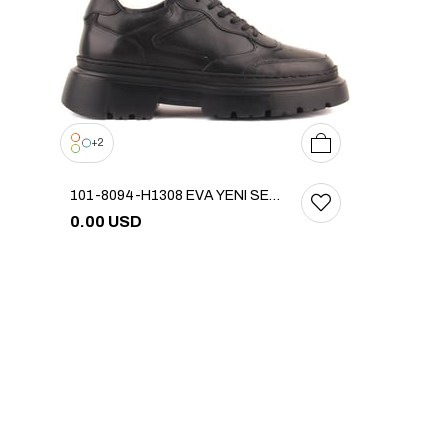
39
40
41
42
43
44
45
2
101-8094-H1308 EVA YENI SEZON AYK
0.00 USD