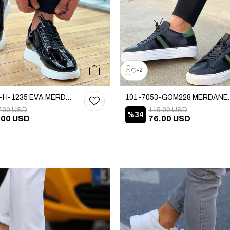
39
40
41
42
43
44
45
2
101-7034-H-1235 EVA MERDANE AYAKKABI
101-7053-GO
7.00 USD
115.00 USD
%34
.00 USD
76.00 USD