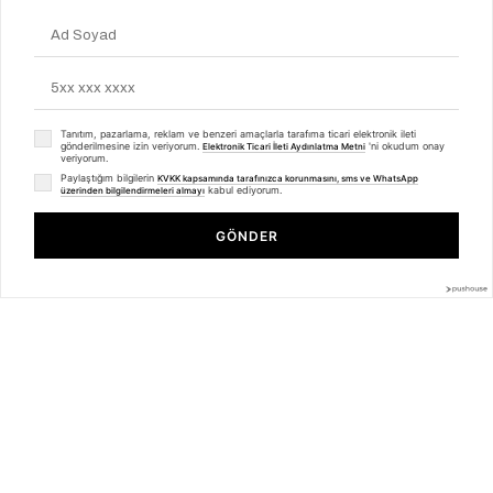
Джинсовый цвет Кожаная Мужская Обувь
101-054-H1071 MERDANE SPOR AYAKKABI
173.00 USD
154.00 USD
%28
125.00 USD
Sepetteki Fiyatı : 209,3 TL
Tanıtım, pazarlama, reklam ve benzeri amaçlarla tarafıma ticari elektronik ileti
gönderilmesine izin veriyorum.
'ni okudum onay
Elektronik Ticari İleti Aydınlatma Metni
veriyorum.
Paylaştığım bilgilerin
KVKK kapsamında tarafınızca korunmasını, sms ve WhatsApp
kabul ediyorum.
üzerinden bilgilendirmeleri almayı
GÖNDER
7
7
101-8032-HE1065 EVA YENI SEZON AYK
101-8032-HE1065 EVA YENI SEZON AYK
144.00 USD
144.00 USD