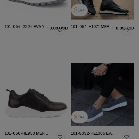
4
101-054-2224 EVA YENI SEZON AYK
101-054-H1071 MERDANE SPOR AYAKKABI
0.00 USD
0.00 USD
7
101-050-HE950 MERDANE AYAKKABI (ESKI 3688)
101-8032-HE1065 EVA YENI SEZON AYK