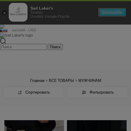
Sail Laker's
Görüntüle
Ticimax
Ücretsiz -Google Play'de
русский - USD
0
Главная
ВСЕ ТОВАРЫ
МУЖЧИНАМ
Сортировать
Фильтровать