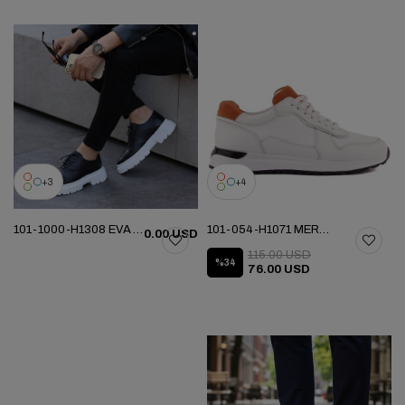
3
4
101-1000-H1308 EVA YENI SEZON AYK
101-054-H1071 MERDANE SPOR AYAKKABI
0.00 USD
115.00 USD
%34
76.00 USD