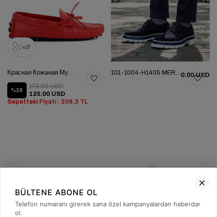
27
Красная Кожаная Мужская Обувь
101-1004-H1405 MERDANE AYAKKABI
0.00 USD
173.00 USD
%28
125.00 USD
Sepetteki Fiyatı : 209,3 TL
BÜLTENE ABONE OL
Telefon numaranı girerek sana özel kampanyalardan haberdar
ol.
27
4