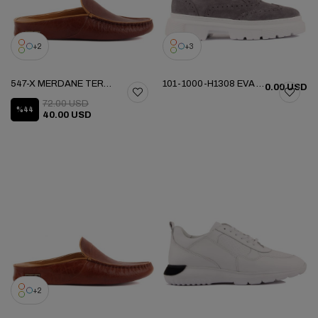
2
3
547-X MERDANE TERLIK
101-1000-H1308 EVA YENI SEZON AYK
0.00 USD
72.00 USD
%44
40.00 USD
2