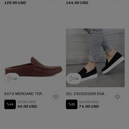
129.00 USD
144.00 USD
2
4
547-X MERDANE TERLIK
101-2302001065 EVA MERDANE AYAKKABI
72.00 USD
113.00 USD
%44
%35
40.00 USD
74.00 USD