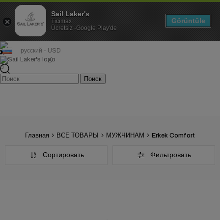
Sail Laker's
Görüntüle
Ticimax
Ücretsiz -Google Play'de
русский - USD
0
Главная
ВСЕ ТОВАРЫ
МУЖЧИНАМ
Erkek Comfort
Сортировать
Фильтровать