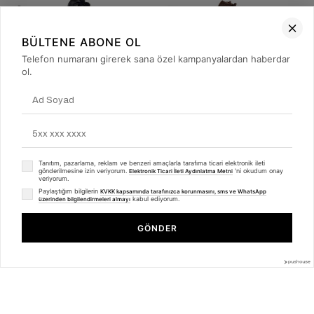
BÜLTENE ABONE OL
Telefon numaranı girerek sana özel kampanyalardan haberdar
4
4
ol.
Темно-синяя Кожаная Мужская Обувь
Коричневая Кожаная Мужская Обувь
126.00 USD
126.00 USD
%17
%17
105.00 USD
105.00 USD
Sepetteki Fiyatı : 223,3 TL
Sepetteki Fiyatı : 209,3 TL
Tanıtım, pazarlama, reklam ve benzeri amaçlarla tarafıma ticari elektronik ileti
gönderilmesine izin veriyorum.
'ni okudum onay
Elektronik Ticari İleti Aydınlatma Metni
veriyorum.
Paylaştığım bilgilerin
KVKK kapsamında tarafınızca korunmasını, sms ve WhatsApp
kabul ediyorum.
üzerinden bilgilendirmeleri almayı
GÖNDER
4
1