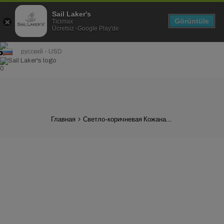
Sail Laker's
Görüntüle
Ticimax
Ücretsiz -Google Play'de
русский - USD
0
Главная
Светло-коричневая Кожаная Мужская Обувь