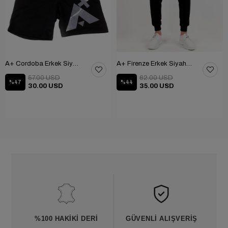
A+ Cordoba Erkek Siyah Renk Şort 312-CORDOBA
A+ Firenze Erkek Siyah Renk Eşofman 312-FIRENZE
57.00 USD
62.00 USD
%47
%44
30.00 USD
35.00 USD
%100 HAKIKI DERI
GÜVENLI ALIŞVERIŞ