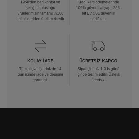
1958'den beri konfor ve
Kredi kartı ödemelerinde
şıklığın buluştuğu
100% güvenli altyapı, 256-
ürünlerimizin tamamı %100
bit EV SSL güvenlik
hakiki deriden üretilmektedir
sertifikası
KOLAY İADE
ÜCRETSIZ KARGO
Tüm alışverişlerinizde 14
Siparişleriniz 1-3 iş günü
gün içinde iade ve değişim
içinde teslim edilir. Üstelik
garantisi.
ücretsiz!