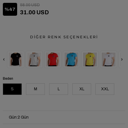
58.00 USD
47
31.00 USD
DİĞER RENK SEÇENEKLERİ
‹
›
Beden
S
M
L
XL
XXL
Gün
:
2 Gün