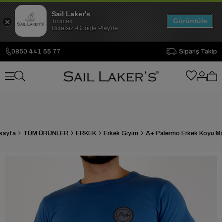
Sail Laker's
Görüntüle
Ticimax
Ücretsiz -Google Play'de
0850 441 55 77
Sipariş Takip
sayfa
TÜM ÜRÜNLER
ERKEK
Erkek Giyim