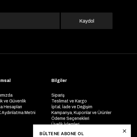
Kaydol
umsal
Bilgiler
ımızda
Sipariş
lik ve Güvenlik
Teslimat ve Kargo
a Hesapları
İptal, İade ve Değişim
 Aydınlatma Metni
Kampanya, Kuponlar ve Ürünler
Ödeme Seçenekleri
Üyelik İşlemleri
Yurtdışı Gönderim
BÜLTENE ABONE OL