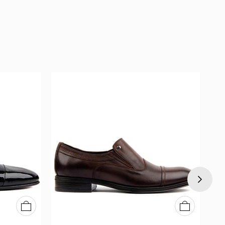
39
40
41
42
43
44
45
40
41
42
43
44
45