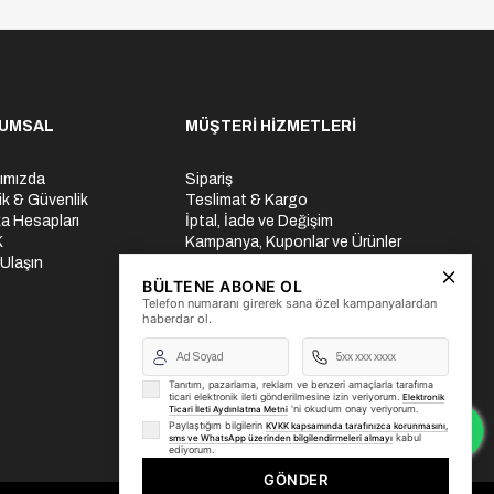
UMSAL
MÜŞTERİ HİZMETLERİ
ımızda
Sipariş
lik & Güvenlik
Teslimat & Kargo
a Hesapları
İptal, İade ve Değişim
K
Kampanya, Kuponlar ve Ürünler
 Ulaşın
Ödeme Seçenekleri
Üyelik İşlemleri
BÜLTENE ABONE OL
Telefon numaranı girerek sana özel kampanyalardan
Yurtdışı Gönderi
haberdar ol.
Tanıtım, pazarlama, reklam ve benzeri amaçlarla tarafıma
ticari elektronik ileti gönderilmesine izin veriyorum.
Elektronik
'ni okudum onay veriyorum.
Ticari İleti Aydınlatma Metni
Paylaştığım bilgilerin
KVKK kapsamında tarafınızca korunmasını,
kabul
sms ve WhatsApp üzerinden bilgilendirmeleri almayı
ediyorum.
GÖNDER