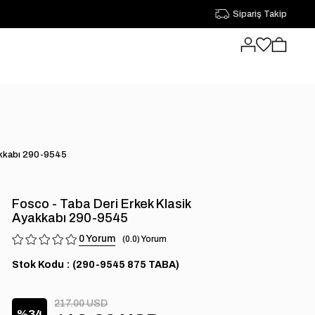
Sipariş Takip
akkabı 290-9545
Fosco - Taba Deri Erkek Klasik
Ayakkabı 290-9545
0
0.0
Stok Kodu
(290-9545 875 TABA)
217.00 USD
34