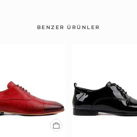
BENZER ÜRÜNLER
40
41
42
43
44
45