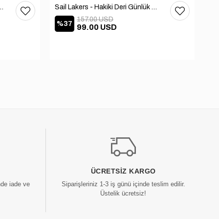
h Günlük Ayakkabı 101-3413-11464N
Sail Lakers - Hakiki Deri Günlük Ayakkabı 101-3481-686
157.00 USD
%37
%
99.00 USD
ÜCRETSIZ KARGO
nde iade ve
Siparişleriniz 1-3 iş günü içinde teslim edilir.
Üstelik ücretsiz!