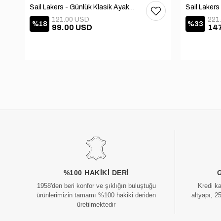
Sail Lakers - Günlük Klasik Ayakkabı 101-9604-686
121.00 USD
221
%18
%33
99.00 USD
14
%100 HAKIKI DERI
1958'den beri konfor ve şıklığın buluştuğu
Kredi k
ürünlerimizin tamamı %100 hakiki deriden
altyapı, 2
üretilmektedir