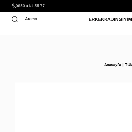
0850 441 55 77
ERKEK
KADIN
GİYİM
Anasayfa
TÜ