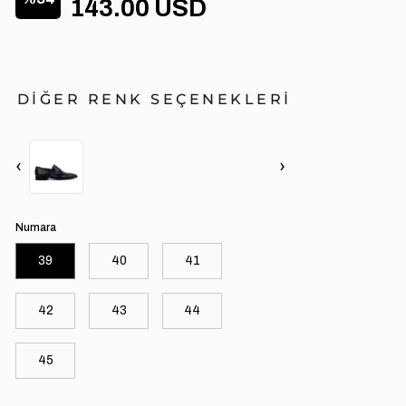
143.00 USD
DİĞER RENK SEÇENEKLERİ
‹
›
Numara
39
40
41
42
43
44
45