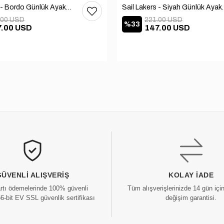
Sail Lakers - Bordo Günlük Ayakkabı 101-3413-11464N
Sail Lakers - Siya
.00 USD
221.00 USD
%33
7.00 USD
147.00 USD
GÜVENLI ALIŞVERIŞ
KOLAY İADE
artı ödemelerinde 100% güvenli
Tüm alışverişlerinizde 14 gün içi
56-bit EV SSL güvenlik sertifikası
değişim garantisi.