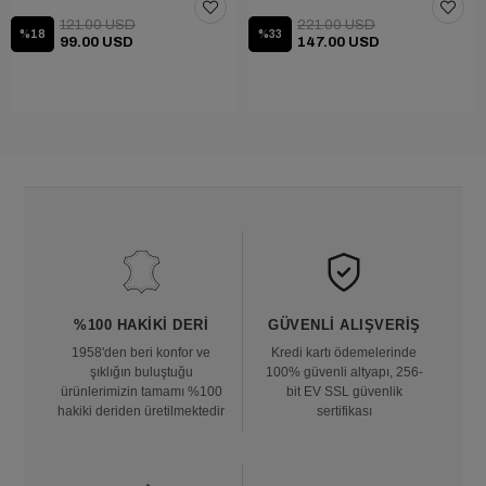
121.00 USD
221.00 USD
%18
%33
99.00 USD
147.00 USD
%100 HAKIKI DERI
GÜVENLI ALIŞVERIŞ
1958'den beri konfor ve
Kredi kartı ödemelerinde
şıklığın buluştuğu
100% güvenli altyapı, 256-
ürünlerimizin tamamı %100
bit EV SSL güvenlik
hakiki deriden üretilmektedir
sertifikası