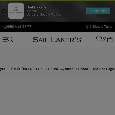
Sail Laker's
Görüntüle
Ticimax
Ücretsiz -Google Play'de
0850 441 55 77
Sipariş Takip
yfa
TÜM ÜRÜNLER
ERKEK
Klasik Ayakkabı