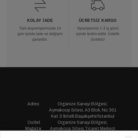
KOLAY İADE
ÜCRETSIZ KARGO
Tüm alışverişlerinizde 14
Siparişleriniz 1-3 iş günü
gün içinde iade ve değişim
içinde teslim edilir. Üstelik
garantisi.
ücretsiz!
Adres:
Organize Sanayi Bölgesi,
Aymakoop Sitesi, A3 Blok, No:301
Kat:3 İkitelli Başakşehir/İstanbul
Outlet
Organize Sanayi Bölgesi,
Mağaza:
Aymakoop Sitesi,Ticaret Merkezi
Gişiri No:13 İkitelli Başakşehir/