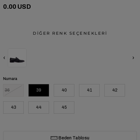
0.00 USD
DİĞER RENK SEÇENEKLERİ
‹
›
Numara
36
39
40
41
42
43
44
45
Beden Tablosu