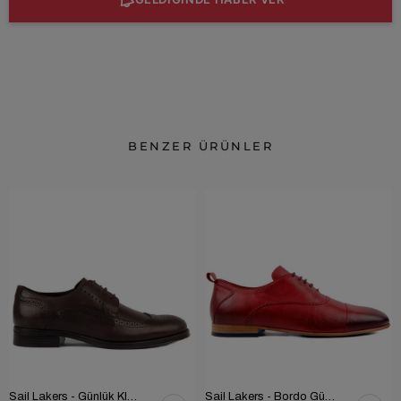
BENZER ÜRÜNLER
Sail Lakers - Günlük Klasik Ayakkabı 101-9604-686
Sail Lakers - Bordo Günlük Ayakkabı 101-3413-11464N