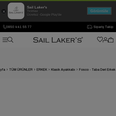
Sail Laker's
Görüntüle
Ticimax
Ücretsiz -Google Play'de
0850 441 55 77
Sipariş Takip
yfa
TÜM ÜRÜNLER
ERKEK
Klasik Ayakkabı