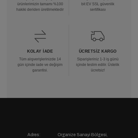
ürünlerimizin tamamı %100
bit EV SSL güvenlik
hakiki deriden üretilmektedir
sertifikası
KOLAY İADE
ÜCRETSIZ KARGO
Tüm alışverişlerinizde 14
Siparişleriniz 1-3 iş günü
gün içinde iade ve değişim
içinde teslim edilir. Üstelik
garantisi.
ücretsiz!
Adres:
Organize Sanayi Bölgesi,