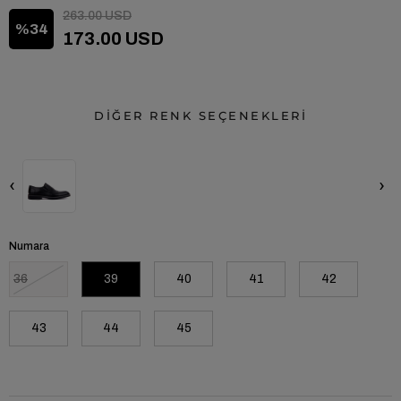
263.00 USD
34
173.00 USD
DİĞER RENK SEÇENEKLERİ
‹
›
Numara
36
39
40
41
42
43
44
45