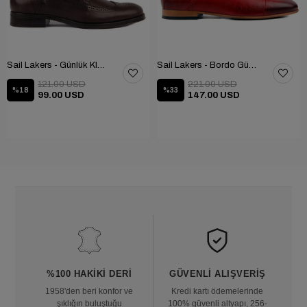
Sail Lakers - Günlük Klasik Ayakkabı 101-9604-686
Sail Lakers - Bordo Günlük Ayakkabı 101-3413-11464N
121.00 USD
221.00 USD
%18
%33
99.00 USD
147.00 USD
%100 HAKIKI DERI
GÜVENLI ALIŞVERIŞ
1958'den beri konfor ve
Kredi kartı ödemelerinde
şıklığın buluştuğu
100% güvenli altyapı, 256-