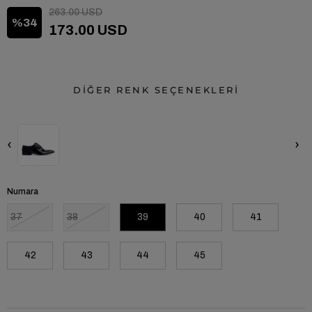
263.00 USD
34
173.00 USD
DİĞER RENK SEÇENEKLERİ
‹
›
Numara
37
38
39
40
41
42
43
44
45