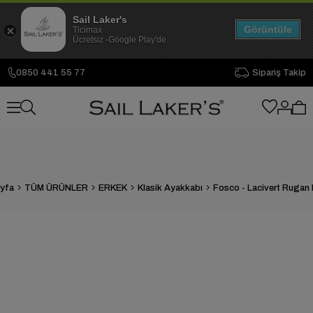
Sail Laker's
Görüntüle
Ticimax
Ücretsiz -Google Play'de
0850 441 55 77
Sipariş Takip
yfa
TÜM ÜRÜNLER
ERKEK
Klasik Ayakkabı