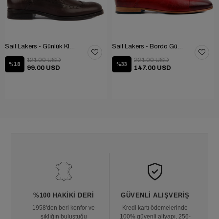
Sail Lakers - Günlük Klasik Ayakkabı 101-9604-686
Sail Lakers - Bordo Günlük Ayakkabı 101-3413-11464N
121.00 USD
221.00 USD
%18
%33
99.00 USD
147.00 USD
%100 HAKIKI DERI
GÜVENLI ALIŞVERIŞ
1958'den beri konfor ve
Kredi kartı ödemelerinde
şıklığın buluştuğu
100% güvenli altyapı, 256-