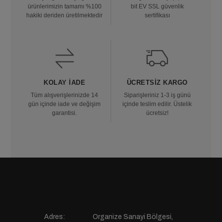
ürünlerimizin tamamı %100
bit EV SSL güvenlik
hakiki deriden üretilmektedir
sertifikası
KOLAY İADE
ÜCRETSIZ KARGO
Tüm alışverişlerinizde 14
Siparişleriniz 1-3 iş günü
gün içinde iade ve değişim
içinde teslim edilir. Üstelik
garantisi.
ücretsiz!
Adres:
Organize Sanayi Bölgesi,