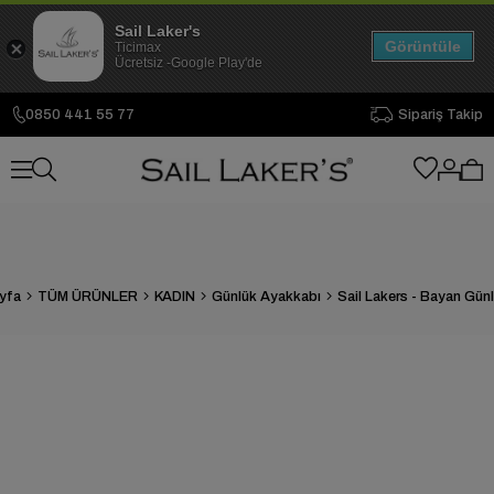
Sail Laker's
Görüntüle
Ticimax
Ücretsiz -Google Play'de
0850 441 55 77
Sipariş Takip
yfa
TÜM ÜRÜNLER
KADIN
Günlük Ayakkabı