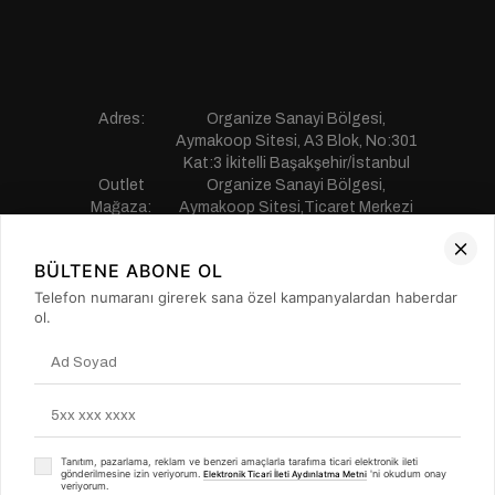
Adres:
Organize Sanayi Bölgesi,
Aymakoop Sitesi, A3 Blok, No:301
Kat:3 İkitelli Başakşehir/İstanbul
Outlet
Organize Sanayi Bölgesi,
Mağaza:
Aymakoop Sitesi,Ticaret Merkezi
Gişiri No:13 İkitelli Başakşehir/
İstanbul
BÜLTENE ABONE OL
Telefon:
0850 441 55 77
E-mail:
musterihizmetleri@saillakers.com.tr
Telefon numaranı girerek sana özel kampanyalardan haberdar
ERKEK
ol.
KADIN
KURUMSAL
MÜŞTERİ HİZMETLERİ
Tanıtım, pazarlama, reklam ve benzeri amaçlarla tarafıma ticari elektronik ileti
gönderilmesine izin veriyorum.
'ni okudum onay
Elektronik Ticari İleti Aydınlatma Metni
veriyorum.
© Copyright 2016 Sail Laker’s - Tüm