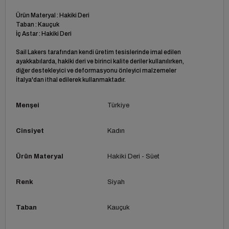
Ürün Materyal : Hakiki Deri
Taban : Kauçuk
İç Astar : Hakiki Deri
Sail Lakers tarafından kendi üretim tesislerinde imal edilen
ayakkabılarda, hakiki deri ve birinci kalite deriler kullanılırken,
diğer destekleyici ve deformasyonu önleyici malzemeler
İtalya'dan ithal edilerek kullanmaktadır.
Menşei
Türkiye
Cinsiyet
Kadın
Ürün Materyal
Hakiki Deri - Süet
Renk
Siyah
Taban
Kauçuk