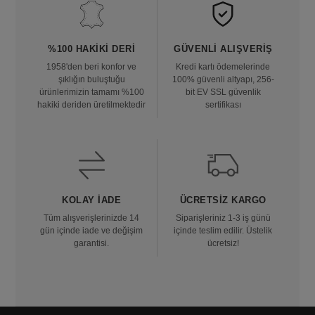
%100 HAKIKI DERI
GÜVENLI ALIŞVERIŞ
1958'den beri konfor ve
Kredi kartı ödemelerinde
şıklığın buluştuğu
100% güvenli altyapı, 256-
ürünlerimizin tamamı %100
bit EV SSL güvenlik
hakiki deriden üretilmektedir
sertifikası
KOLAY İADE
ÜCRETSIZ KARGO
Tüm alışverişlerinizde 14
Siparişleriniz 1-3 iş günü
gün içinde iade ve değişim
içinde teslim edilir. Üstelik
garantisi.
ücretsiz!