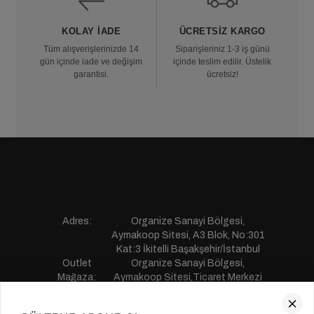
KOLAY İADE
ÜCRETSIZ KARGO
Tüm alışverişlerinizde 14
Siparişleriniz 1-3 iş günü
gün içinde iade ve değişim
içinde teslim edilir. Üstelik
garantisi.
ücretsiz!
Adres:
Organize Sanayi Bölgesi,
Aymakoop Sitesi, A3 Blok, No:301
Kat:3 İkitelli Başakşehir/İstanbul
Outlet
Organize Sanayi Bölgesi,
Mağaza:
Aymakoop Sitesi,Ticaret Merkezi
Gişiri No:13 İkitelli Başakşehir/
İstanbul