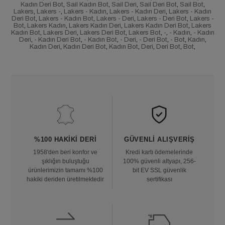
Kadın Deri Bot
,
Sail Kadın Bot
,
Sail Deri
,
Sail Deri Bot
,
Sail Bot
,
Lakers
,
Lakers -
,
Lakers - Kadın
,
Lakers - Kadın Deri
,
Lakers - Kadın
Deri Bot
,
Lakers - Kadın Bot
,
Lakers - Deri
,
Lakers - Deri Bot
,
Lakers -
Bot
,
Lakers Kadın
,
Lakers Kadın Deri
,
Lakers Kadın Deri Bot
,
Lakers
Kadın Bot
,
Lakers Deri
,
Lakers Deri Bot
,
Lakers Bot
,
-
,
- Kadın
,
- Kadın
Deri
,
- Kadın Deri Bot
,
- Kadın Bot
,
- Deri
,
- Deri Bot
,
- Bot
,
Kadın
,
Kadın Deri
,
Kadın Deri Bot
,
Kadın Bot
,
Deri
,
Deri Bot
,
Bot
,
%100 HAKIKI DERI
GÜVENLI ALIŞVERIŞ
1958'den beri konfor ve
Kredi kartı ödemelerinde
şıklığın buluştuğu
100% güvenli altyapı, 256-
ürünlerimizin tamamı %100
bit EV SSL güvenlik
hakiki deriden üretilmektedir
sertifikası