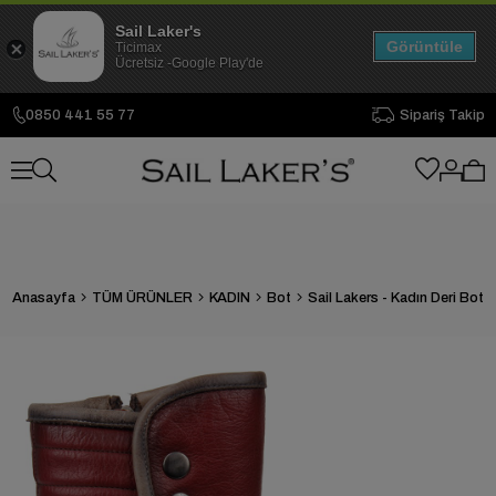
Sail Laker's
Görüntüle
Ticimax
Ücretsiz -Google Play'de
0850 441 55 77
Sipariş Takip
Anasayfa
TÜM ÜRÜNLER
KADIN
Bot
Sail Lakers - Kadın Deri Bot