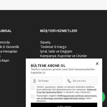
UMSAL
MÜŞTERİ HİZMETLERİ
ımızda
Sipariş
lik & Güvenlik
Teslimat & Kargo
a Hesapları
İptal, İade ve Değişim
K
Kampanya, Kuponlar ve Ürünler
 Ulaşın
Ödeme Seçenekleri
Üyelik İşlemleri
BÜLTENE ABONE OL
Telefon numaranı girerek sana özel kampanyalardan
Yurtdışı Gönderi
haberdar ol.
Tanıtım, pazarlama, reklam ve benzeri amaçlarla tarafıma
ticari elektronik ileti gönderilmesine izin veriyorum.
Elektronik
'ni okudum onay veriyorum.
Ticari İleti Aydınlatma Metni
Paylaştığım bilgilerin
KVKK kapsamında tarafınızca korunmasını,
kabul
sms ve WhatsApp üzerinden bilgilendirmeleri almayı
ediyorum.