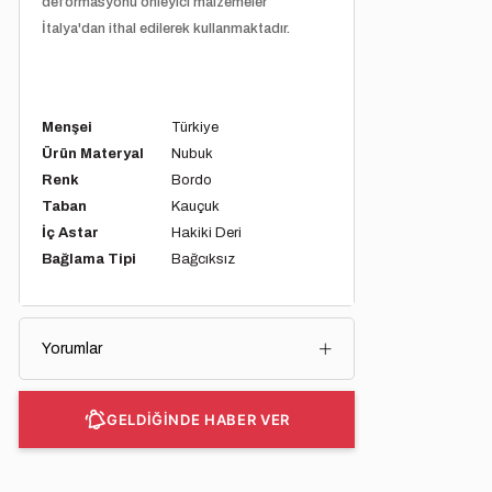
deformasyonu önleyici malzemeler
İtalya'dan ithal edilerek kullanmaktadır.
Menşei
Türkiye
Ürün Materyal
Nubuk
Renk
Bordo
Taban
Kauçuk
İç Astar
Hakiki Deri
Bağlama Tipi
Bağcıksız
Yorumlar
GELDİĞİNDE HABER VER