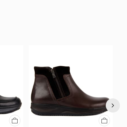
40
41
42
43
44
45
40
41
42
43
44
45