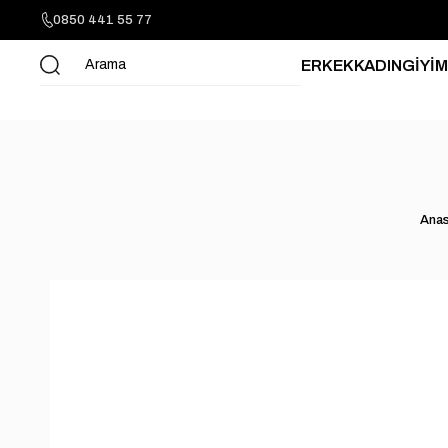
0850 441 55 77
ERKEK
KADIN
GİYİM
Anas