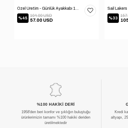
Özel Üretim - Günlük Ayakkabı 101-2630-11473
104.00 USD
157
%45
%33
57.00 USD
10
%100 HAKIKI DERI
1958'den beri konfor ve şıklığın buluştuğu
Kredi k
ürünlerimizin tamamı %100 hakiki deriden
altyapı, 2
üretilmektedir