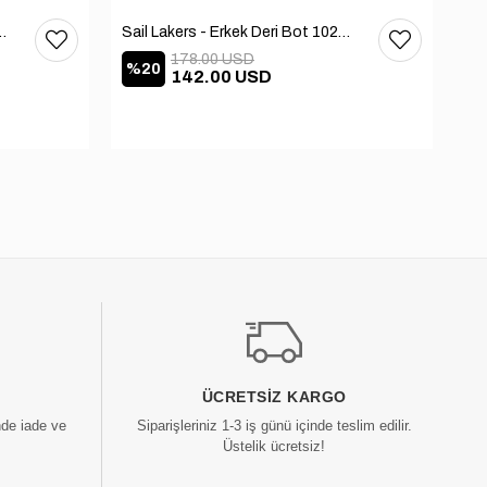
 Deri Bot 102-3168-65390
Sail Lakers - Erkek Deri Bot 102-2868-65390
178.00 USD
%20
%
142.00 USD
ÜCRETSIZ KARGO
nde iade ve
Siparişleriniz 1-3 iş günü içinde teslim edilir.
Üstelik ücretsiz!