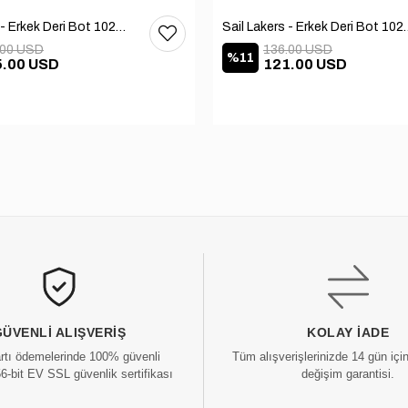
Sail Lakers - Erkek Deri Bot 102-1599-1458
Sail Lakers - Erkek
.00 USD
136.00 USD
%11
5.00 USD
121.00 USD
GÜVENLI ALIŞVERIŞ
KOLAY İADE
artı ödemelerinde 100% güvenli
Tüm alışverişlerinizde 14 gün içi
56-bit EV SSL güvenlik sertifikası
değişim garantisi.