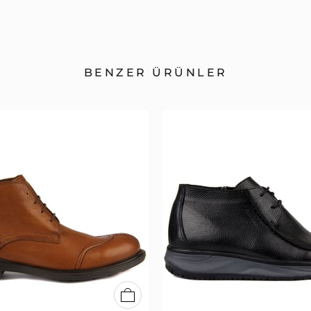
BENZER ÜRÜNLER
40
41
42