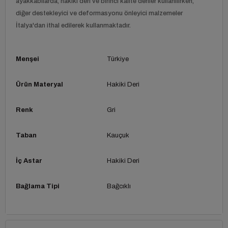
ayakkabılarda, hakiki deri ve birinci kalite deriler kullanılırken,
diğer destekleyici ve deformasyonu önleyici malzemeler
İtalya'dan ithal edilerek kullanmaktadır.
Menşei
Türkiye
Ürün Materyal
Hakiki Deri
Renk
Gri
Taban
Kauçuk
İç Astar
Hakiki Deri
Bağlama Tipi
Bağcıklı