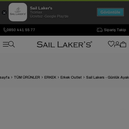
Sail Laker's
Görüntüle
Ticimax
Ücretsiz -Google Play'de
0850 441 55 77
Sipariş Takip
sayfa
TÜM ÜRÜNLER
ERKEK
Erkek Outlet
Sail Lakers - Günlük Aya