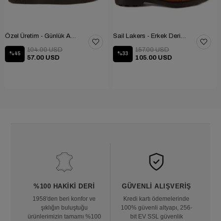
Özel Üretim - Günlük Ayakkabı 101-2630-11473
Sail Lakers - Erkek Deri Bot 102-1599-1458
104.00 USD
157.00 USD
%45
%33
57.00 USD
105.00 USD
%100 HAKIKI DERI
GÜVENLI ALIŞVERIŞ
1958'den beri konfor ve
Kredi kartı ödemelerinde
şıklığın buluştuğu
100% güvenli altyapı, 256-
ürünlerimizin tamamı %100
bit EV SSL güvenlik