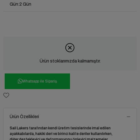
Gün
:
2 Gün
Ürün stoklarımızda kalmamıştır.
Whatsapp ile Sipariş
Ürün Özellikleri
Sail Lakers tarafından kendi üretim tesislerinde imal edilen
ayakkabılarda, hakiki deri ve birinci kalite deriler kullanılırken,
diğer destekleyici ve deformasyonu önleyici malzemeler