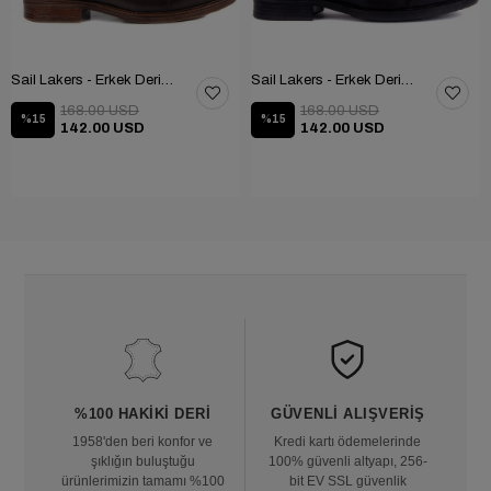
Sail Lakers - Erkek Deri Bot 102-1948-GOL
Sail Lakers - Erkek Deri Bot 102-1948-GOL
168.00 USD
168.00 USD
%15
%15
142.00 USD
142.00 USD
%100 HAKIKI DERI
GÜVENLI ALIŞVERIŞ
1958'den beri konfor ve
Kredi kartı ödemelerinde
şıklığın buluştuğu
100% güvenli altyapı, 256-
ürünlerimizin tamamı %100
bit EV SSL güvenlik