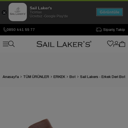
Sail Laker's
Görüntüle
Ticimax
Ücretsiz -Google Play'de
0850 441 55 77
Sipariş Takip
Anasayfa
TÜM ÜRÜNLER
ERKEK
Bot
Sail Lakers - Erkek Deri Bot