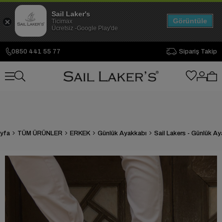
Sail Laker's
Görüntüle
Ticimax
Ücretsiz -Google Play'de
0850 441 55 77
Sipariş Takip
yfa
TÜM ÜRÜNLER
ERKEK
Günlük Ayakkabı
Sail Lakers - Günlük A