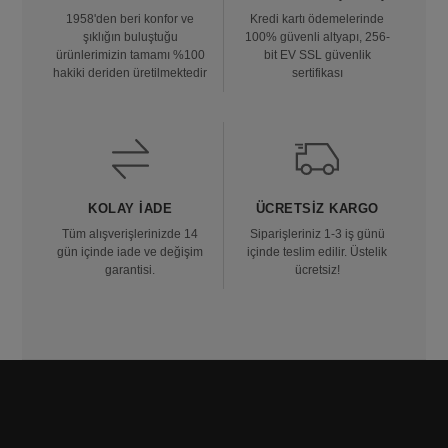
1958'den beri konfor ve
Kredi kartı ödemelerinde
şıklığın buluştuğu
100% güvenli altyapı, 256-
ürünlerimizin tamamı %100
bit EV SSL güvenlik
hakiki deriden üretilmektedir
sertifikası
KOLAY İADE
ÜCRETSIZ KARGO
Tüm alışverişlerinizde 14
Siparişleriniz 1-3 iş günü
gün içinde iade ve değişim
içinde teslim edilir. Üstelik
garantisi.
ücretsiz!