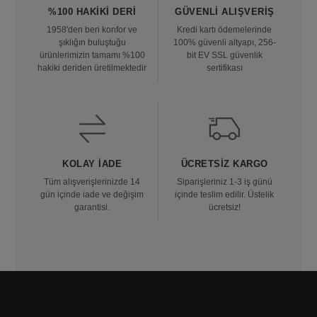
%100 HAKIKI DERI
GÜVENLI ALIŞVERIŞ
1958'den beri konfor ve
Kredi kartı ödemelerinde
şıklığın buluştuğu
100% güvenli altyapı, 256-
ürünlerimizin tamamı %100
bit EV SSL güvenlik
hakiki deriden üretilmektedir
sertifikası
KOLAY İADE
ÜCRETSIZ KARGO
Tüm alışverişlerinizde 14
Siparişleriniz 1-3 iş günü
gün içinde iade ve değişim
içinde teslim edilir. Üstelik
garantisi.
ücretsiz!