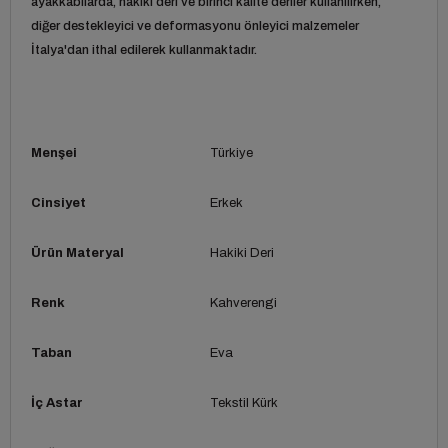
ayakkabılarda, hakiki deri ve birinci kalite deriler kullanılırken,
diğer destekleyici ve deformasyonu önleyici malzemeler
İtalya'dan ithal edilerek kullanmaktadır.
Menşei
Türkiye
Cinsiyet
Erkek
Ürün Materyal
Hakiki Deri
Renk
Kahverengi
Taban
Eva
İç Astar
Tekstil Kürk