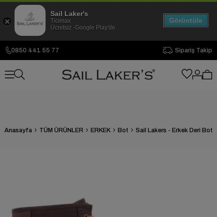
Sail Laker's
Görüntüle
Ticimax
Ücretsiz -Google Play'de
0850 441 55 77
Sipariş Takip
Anasayfa
TÜM ÜRÜNLER
ERKEK
Bot
Sail Lakers - Erkek Deri Bot